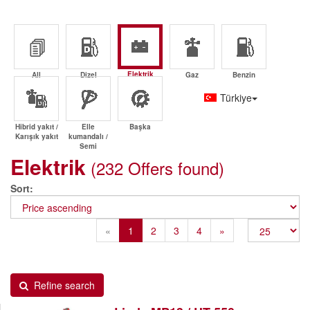
Elektrik
All
Dizel
Gaz
Benzin
Türkiye
Hibrid yakıt /
Elle
Başka
Karışık yakıt
kumandalı /
Semi
Elektrik
(232 Offers found)
Sort
Previous
Next
«
1
2
3
4
»
Refine search