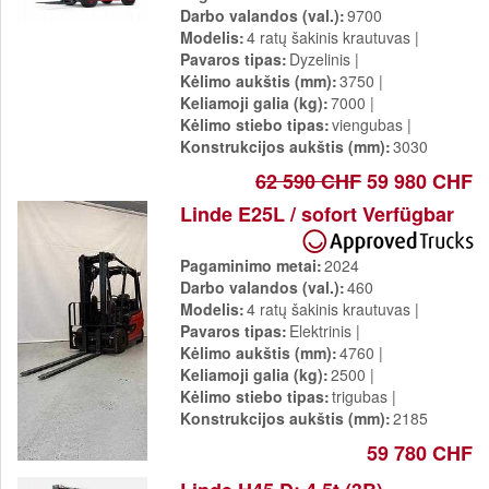
Darbo valandos (val.)
9700
Modelis
4 ratų šakinis krautuvas
Pavaros tipas
Dyzelinis
Kėlimo aukštis (mm)
3750
Keliamoji galia (kg)
7000
Kėlimo stiebo tipas
viengubas
Konstrukcijos aukštis (mm)
3030
62 590 CHF
59 980 CHF
Linde E25L / sofort Verfügbar
Pagaminimo metai
2024
Darbo valandos (val.)
460
Modelis
4 ratų šakinis krautuvas
Pavaros tipas
Elektrinis
Kėlimo aukštis (mm)
4760
Keliamoji galia (kg)
2500
Kėlimo stiebo tipas
trigubas
Konstrukcijos aukštis (mm)
2185
59 780 CHF