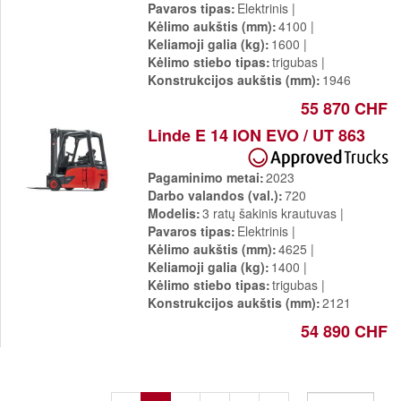
Pavaros tipas
Elektrinis
Kėlimo aukštis (mm)
4100
Keliamoji galia (kg)
1600
Kėlimo stiebo tipas
trigubas
Konstrukcijos aukštis (mm)
1946
55 870 CHF
Linde E 14 ION EVO / UT 863
Pagaminimo metai
2023
Darbo valandos (val.)
720
Modelis
3 ratų šakinis krautuvas
Pavaros tipas
Elektrinis
Kėlimo aukštis (mm)
4625
Keliamoji galia (kg)
1400
Kėlimo stiebo tipas
trigubas
Konstrukcijos aukštis (mm)
2121
54 890 CHF