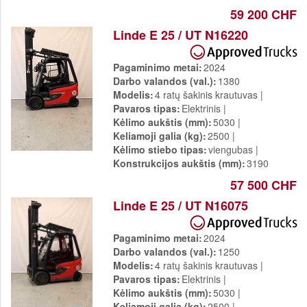
59 200 CHF
Linde E 25 / UT N16220
Pagaminimo metai
2024
Darbo valandos (val.)
1380
Modelis
4 ratų šakinis krautuvas
Pavaros tipas
Elektrinis
Kėlimo aukštis (mm)
5030
Keliamoji galia (kg)
2500
Kėlimo stiebo tipas
viengubas
Konstrukcijos aukštis (mm)
3190
57 500 CHF
Linde E 25 / UT N16075
Pagaminimo metai
2024
Darbo valandos (val.)
1250
Modelis
4 ratų šakinis krautuvas
Pavaros tipas
Elektrinis
Kėlimo aukštis (mm)
5030
Keliamoji galia (kg)
2500