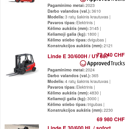
Pagaminimo metai
2023
Darbo valandos (val.)
3610
Modelis
3 ratų šakinis krautuvas
Pavaros tipas
Elektrinis
Kėlimo aukštis (mm)
3145
Keliamoji galia (kg)
1800
Kėlimo stiebo tipas
dvigubas
Konstrukcijos aukštis (mm)
2121
72 240 CHF
Linde E 30/600H / UT 887
Pagaminimo metai
2024
Darbo valandos (val.)
365
Modelis
4 ratų šakinis krautuvas
Pavaros tipas
Elektrinis
Kėlimo aukštis (mm)
4830
Keliamoji galia (kg)
3000
Kėlimo stiebo tipas
trigubas
Konstrukcijos aukštis (mm)
2230
69 980 CHF
Linde E 30/600 HL / sofort