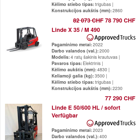
Kėlimo stiebo tipas
trigubas
Konstrukcijos aukštis (mm)
2860
82 073 CHF
78 790 CHF
Linde X 35 / M 490
Pagaminimo metai
2022
Darbo valandos (val.)
2000
Modelis
4 ratų šakinis krautuvas
Pavaros tipas
Elektrinis
Kėlimo aukštis (mm)
4830
Keliamoji galia (kg)
3500
Kėlimo stiebo tipas
trigubas
Konstrukcijos aukštis (mm)
2230
77 290 CHF
Linde E 50/600 HL / sofort
Verfügbar
Pagaminimo metai
2023
Darbo valandos (val.)
400