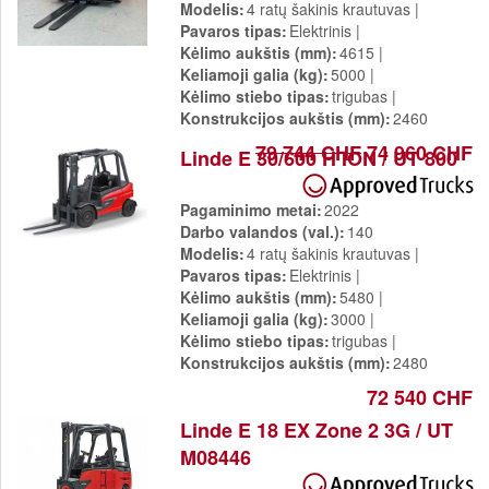
Modelis
4 ratų šakinis krautuvas
Pavaros tipas
Elektrinis
Kėlimo aukštis (mm)
4615
Keliamoji galia (kg)
5000
Kėlimo stiebo tipas
trigubas
Konstrukcijos aukštis (mm)
2460
79 744 CHF
74 960 CHF
Linde E 30/600 H ION / UT 800
Pagaminimo metai
2022
Darbo valandos (val.)
140
Modelis
4 ratų šakinis krautuvas
Pavaros tipas
Elektrinis
Kėlimo aukštis (mm)
5480
Keliamoji galia (kg)
3000
Kėlimo stiebo tipas
trigubas
Konstrukcijos aukštis (mm)
2480
72 540 CHF
Linde E 18 EX Zone 2 3G / UT
M08446