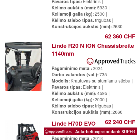
Pavaros tipas
Elektrinis
Kėlimo aukštis (mm)
5930
Keliamoji galia (kg)
2500
Kėlimo stiebo tipas
trigubas
Konstrukcijos aukštis (mm)
2630
62 360 CHF
Linde R20 N ION Chassisbreite
1140mm
Pagaminimo metai
2024
Darbo valandos (val.)
735
Modelis
Krautuvas su stumiamu stiebu
Pavaros tipas
Elektrinis
Kėlimo aukštis (mm)
4595
Keliamoji galia (kg)
2000
Kėlimo stiebo tipas
trigubas
Konstrukcijos aukštis (mm)
2060
62 240 CHF
Linde H70D EVO
Pagaminimo metai
2018