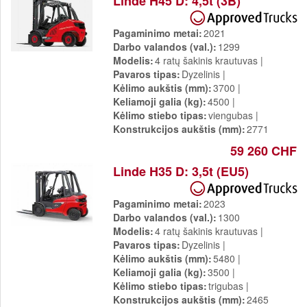
Linde H45 D: 4,5t (3B)
Pagaminimo metai
2021
Darbo valandos (val.)
1299
Modelis
4 ratų šakinis krautuvas
Pavaros tipas
Dyzelinis
Kėlimo aukštis (mm)
3700
Keliamoji galia (kg)
4500
Kėlimo stiebo tipas
viengubas
Konstrukcijos aukštis (mm)
2771
59 260 CHF
Linde H35 D: 3,5t (EU5)
Pagaminimo metai
2023
Darbo valandos (val.)
1300
Modelis
4 ratų šakinis krautuvas
Pavaros tipas
Dyzelinis
Kėlimo aukštis (mm)
5480
Keliamoji galia (kg)
3500
Kėlimo stiebo tipas
trigubas
Konstrukcijos aukštis (mm)
2465