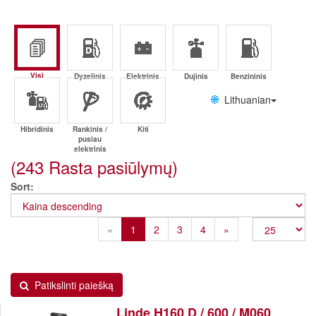
Visi
Dyzelinis
Elektrinis
Dujinis
Benzininis
Lithuanian
Hibridinis
Rankinis /
Kiti
pusiau
elektrinis
(243 Rasta pasiūlymų)
Sort
Previous
Next
«
1
2
3
4
»
Patikslinti paiešką
Linde H160 D / 600 / M060