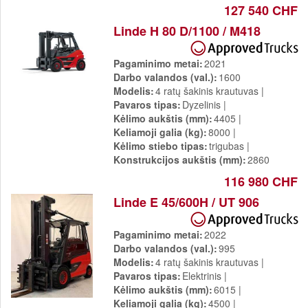
127 540 CHF
Linde H 80 D/1100 / M418
Pagaminimo metai
2021
Darbo valandos (val.)
1600
Modelis
4 ratų šakinis krautuvas
Pavaros tipas
Dyzelinis
Kėlimo aukštis (mm)
4405
Keliamoji galia (kg)
8000
Kėlimo stiebo tipas
trigubas
Konstrukcijos aukštis (mm)
2860
116 980 CHF
Linde E 45/600H / UT 906
Pagaminimo metai
2022
Darbo valandos (val.)
995
Modelis
4 ratų šakinis krautuvas
Pavaros tipas
Elektrinis
Kėlimo aukštis (mm)
6015
Keliamoji galia (kg)
4500