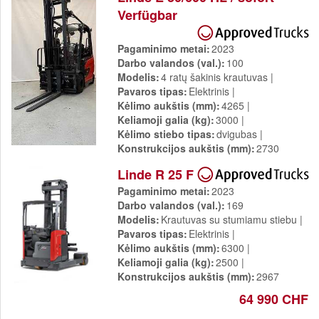
Verfügbar
Pagaminimo metai
2023
Darbo valandos (val.)
100
Modelis
4 ratų šakinis krautuvas
Pavaros tipas
Elektrinis
Kėlimo aukštis (mm)
4265
Keliamoji galia (kg)
3000
Kėlimo stiebo tipas
dvigubas
Konstrukcijos aukštis (mm)
2730
67 780 CHF
Linde R 25 F
Pagaminimo metai
2023
Darbo valandos (val.)
169
Modelis
Krautuvas su stumiamu stiebu
Pavaros tipas
Elektrinis
Kėlimo aukštis (mm)
6300
Keliamoji galia (kg)
2500
Konstrukcijos aukštis (mm)
2967
64 990 CHF