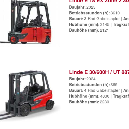
Linde E 18 EX Zone 2 3
Baujahr
2023
Betriebsstunden (h)
3610
Bauart
3-Rad Gabelstapler
An
Hubhöhe (mm)
3145
Tragkraf
Bauhöhe (mm)
2121
Linde E 30/600H / UT 88
Baujahr
2024
Betriebsstunden (h)
365
Bauart
4-Rad Gabelstapler
An
Hubhöhe (mm)
4830
Tragkraf
Bauhöhe (mm)
2230