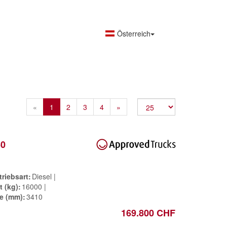
Österreich
Previous
Next
«
1
2
3
4
»
60
triebsart
Diesel
t (kg)
16000
e (mm)
3410
169.800 CHF