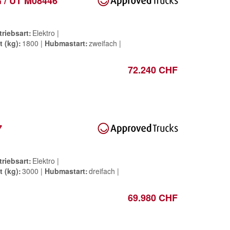
G / UT M08446
triebsart
Elektro
t (kg)
1800
Hubmastart
zweifach
72.240 CHF
7
triebsart
Elektro
t (kg)
3000
Hubmastart
dreifach
69.980 CHF