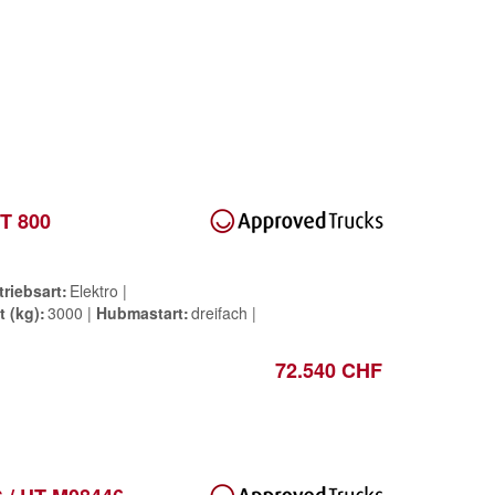
UT 800
triebsart
Elektro
t (kg)
3000
Hubmastart
dreifach
72.540 CHF