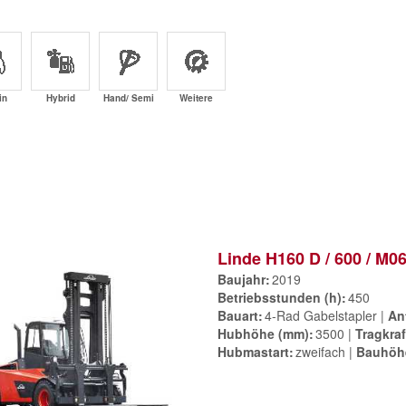
in
Hybrid
Hand/ Semi
Weitere
Linde H160 D / 600 / M0
Baujahr
2019
Betriebsstunden (h)
450
Bauart
4-Rad Gabelstapler
An
Hubhöhe (mm)
3500
Tragkraf
Hubmastart
zweifach
Bauhöh