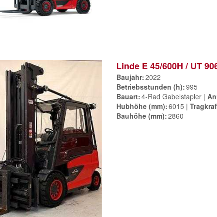
Linde E 45/600H / UT 90
Baujahr
2022
Betriebsstunden (h)
995
Bauart
4-Rad Gabelstapler
An
Hubhöhe (mm)
6015
Tragkraf
Bauhöhe (mm)
2860