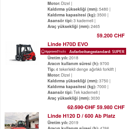
Motor
Dizel
Kaldırma yüksekliği (mm)
5480
Kaldırma kapasitesi (kg)
3500
Asansör tipi
3 kademeli
Araç yüksekliği (mm)
2465
59.200 CHF
Linde H70D EVO
Üretim yılı
2018
Aracın kullanım süresi (h)
9700
Tip
4 tekerlekli denge ağırlıklı forklift
Motor
Dizel
Kaldırma yüksekliği (mm)
3750
Kaldırma kapasitesi (kg)
7000
Asansör tipi
Tek kademeli
Araç yüksekliği (mm)
3030
62.590 CHF
59.980 CHF
Linde H120 D / 600 Ab Platz
Üretim yılı
2019
Aracın kullanım süresi (h)
4766