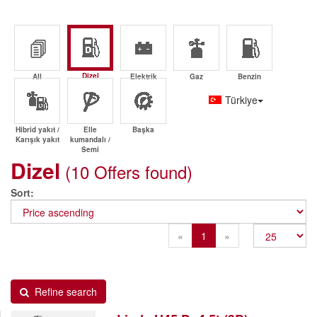
Dizel
All
Elektrik
Gaz
Benzin
Türkiye
Hibrid yakıt /
Elle
Başka
Karışık yakıt
kumandalı /
Semi
Dizel
(10 Offers found)
Sort
Previous
Next
«
1
»
Refine search