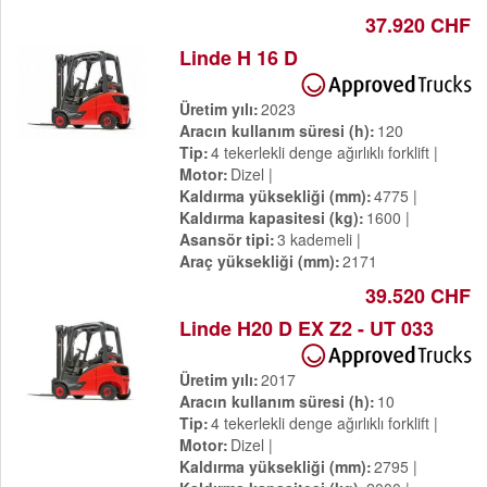
37.920 CHF
Linde H 16 D
Üretim yılı
2023
Aracın kullanım süresi (h)
120
Tip
4 tekerlekli denge ağırlıklı forklift
Motor
Dizel
Kaldırma yüksekliği (mm)
4775
Kaldırma kapasitesi (kg)
1600
Asansör tipi
3 kademeli
Araç yüksekliği (mm)
2171
39.520 CHF
Linde H20 D EX Z2 - UT 033
Üretim yılı
2017
Aracın kullanım süresi (h)
10
Tip
4 tekerlekli denge ağırlıklı forklift
Motor
Dizel
Kaldırma yüksekliği (mm)
2795