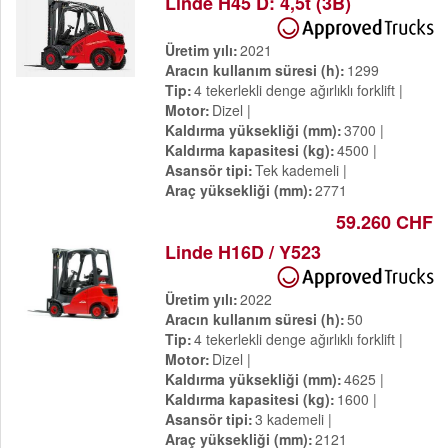
Linde H45 D: 4,5t (3B)
Üretim yılı
2021
Aracın kullanım süresi (h)
1299
Tip
4 tekerlekli denge ağırlıklı forklift
Motor
Dizel
Kaldırma yüksekliği (mm)
3700
Kaldırma kapasitesi (kg)
4500
Asansör tipi
Tek kademeli
Araç yüksekliği (mm)
2771
59.260 CHF
Linde H16D / Y523
Üretim yılı
2022
Aracın kullanım süresi (h)
50
Tip
4 tekerlekli denge ağırlıklı forklift
Motor
Dizel
Kaldırma yüksekliği (mm)
4625
Kaldırma kapasitesi (kg)
1600
Asansör tipi
3 kademeli
Araç yüksekliği (mm)
2121