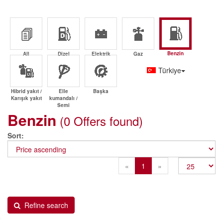
Benzin
All
Dizel
Elektrik
Gaz
Türkiye
Hibrid yakıt /
Elle
Başka
Karışık yakıt
kumandalı /
Semi
Benzin
(0 Offers found)
Sort
Previous
Next
«
1
»
Refine search