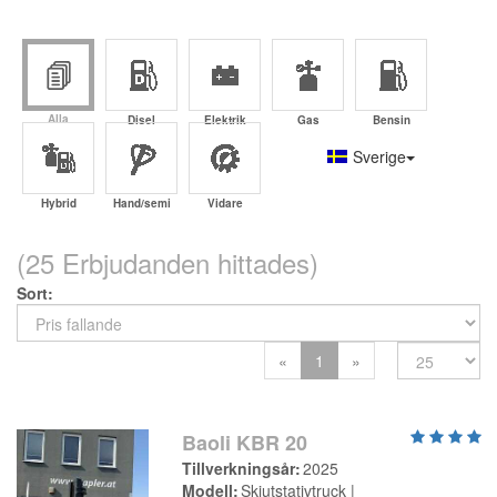
Alla
Disel
Elektrik
Gas
Bensin
Sverige
Hybrid
Hand/semi
Vidare
(25 Erbjudanden hittades)
Sort
Previous
Next
«
1
»
Baoli KBR 20
Tillverkningsår
2025
Modell
Skjutstativtruck