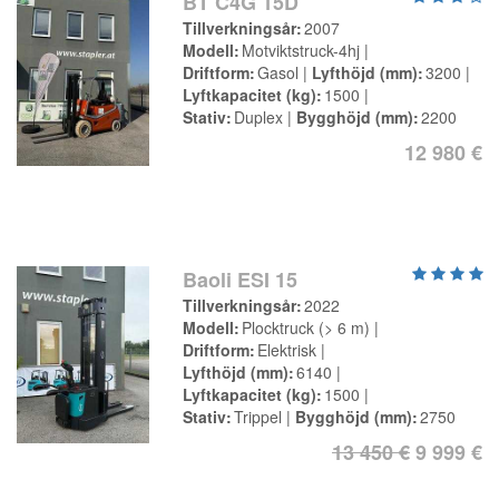
BT C4G 15D
Tillverkningsår
2007
Modell
Motviktstruck-4hj
Driftform
Gasol
Lyfthöjd (mm)
3200
Lyftkapacitet (kg)
1500
Stativ
Duplex
Bygghöjd (mm)
2200
12 980 €
Baoli ESI 15
Tillverkningsår
2022
Modell
Plocktruck (> 6 m)
Driftform
Elektrisk
Lyfthöjd (mm)
6140
Lyftkapacitet (kg)
1500
Stativ
Trippel
Bygghöjd (mm)
2750
13 450 €
9 999 €