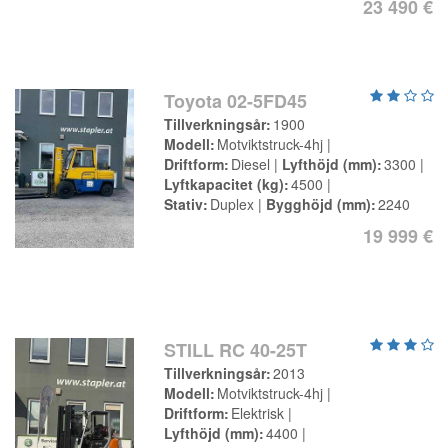
23 490 €
Toyota 02-5FD45
Tillverkningsår
1900
Modell
Motviktstruck-4hj
Driftform
Diesel
Lyfthöjd (mm)
3300
Lyftkapacitet (kg)
4500
Stativ
Duplex
Bygghöjd (mm)
2240
19 999 €
STILL RC 40-25T
Tillverkningsår
2013
Modell
Motviktstruck-4hj
Driftform
Elektrisk
Lyfthöjd (mm)
4400