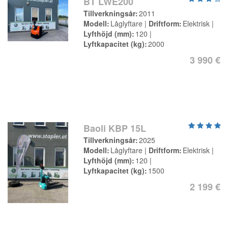
BT LWE200
Tillverkningsår
2011
Modell
Låglyftare
Driftform
Elektrisk
Lyfthöjd (mm)
120
Lyftkapacitet (kg)
2000
3 990 €
Baoli KBP 15L
Tillverkningsår
2025
Modell
Låglyftare
Driftform
Elektrisk
Lyfthöjd (mm)
120
Lyftkapacitet (kg)
1500
2 199 €