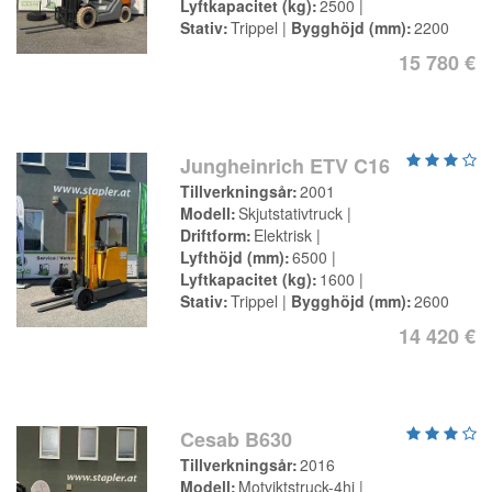
Lyftkapacitet (kg)
2500
Stativ
Trippel
Bygghöjd (mm)
2200
15 780 €
Jungheinrich ETV C16
Tillverkningsår
2001
Modell
Skjutstativtruck
Driftform
Elektrisk
Lyfthöjd (mm)
6500
Lyftkapacitet (kg)
1600
Stativ
Trippel
Bygghöjd (mm)
2600
14 420 €
Cesab B630
Tillverkningsår
2016
Modell
Motviktstruck-4hj