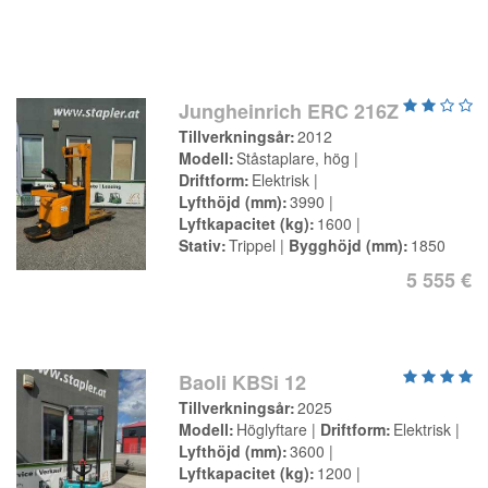
Jungheinrich ERC 216Z
Tillverkningsår
2012
Modell
Ståstaplare, hög
Driftform
Elektrisk
Lyfthöjd (mm)
3990
Lyftkapacitet (kg)
1600
Stativ
Trippel
Bygghöjd (mm)
1850
5 555 €
Baoli KBSi 12
Tillverkningsår
2025
Modell
Höglyftare
Driftform
Elektrisk
Lyfthöjd (mm)
3600
Lyftkapacitet (kg)
1200