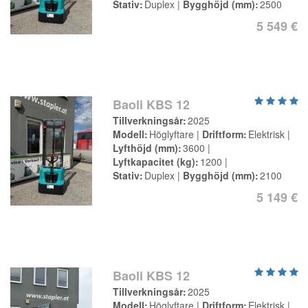
Stativ
Duplex
Bygghöjd (mm)
2500
5 549 €
Baoli KBS 12
Tillverkningsår
2025
Modell
Höglyftare
Driftform
Elektrisk
Lyfthöjd (mm)
3600
Lyftkapacitet (kg)
1200
Stativ
Duplex
Bygghöjd (mm)
2100
5 149 €
Baoli KBS 12
Tillverkningsår
2025
Modell
Höglyftare
Driftform
Elektrisk