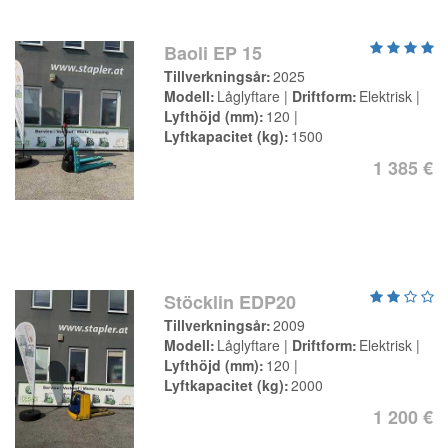
Baoli EP 15
Tillverkningsår
2025
Modell
Låglyftare
Driftform
Elektrisk
Lyfthöjd (mm)
120
Lyftkapacitet (kg)
1500
1 385 €
Stöcklin EDP20
Tillverkningsår
2009
Modell
Låglyftare
Driftform
Elektrisk
Lyfthöjd (mm)
120
Lyftkapacitet (kg)
2000
1 200 €