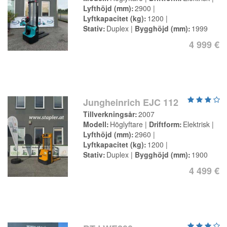
Lyfthöjd (mm)
2900
Lyftkapacitet (kg)
1200
Stativ
Duplex
Bygghöjd (mm)
1999
4 999 €
Jungheinrich EJC 112
Tillverkningsår
2007
Modell
Höglyftare
Driftform
Elektrisk
Lyfthöjd (mm)
2960
Lyftkapacitet (kg)
1200
Stativ
Duplex
Bygghöjd (mm)
1900
4 499 €