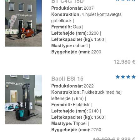
BT C4G 15D
Produktionsår
2007
Konstruktion
4 hjulet kontravægts
gaffeltruck
Fremdrift
Gas
Løftehøjde (mm)
3200
Løftekapacitet (kg)
1500
Masttype
dobbelt
Byggehøjde (mm)
2200
12.980 €
Baoli ESI 15
Produktionsår
2022
Konstruktion
Plukketruck med høj
løftehøjde (>6m)
Fremdrift
Elektrisk
Løftehøjde (mm)
6140
Løftekapacitet (kg)
1500
Masttype
Trippel
Byggehøjde (mm)
2750
13.450 €
9.999 €