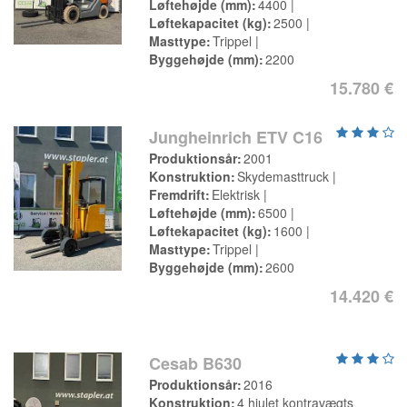
Løftehøjde (mm)
4400
Løftekapacitet (kg)
2500
Masttype
Trippel
Byggehøjde (mm)
2200
15.780 €
Jungheinrich ETV C16
Produktionsår
2001
Konstruktion
Skydemasttruck
Fremdrift
Elektrisk
Løftehøjde (mm)
6500
Løftekapacitet (kg)
1600
Masttype
Trippel
Byggehøjde (mm)
2600
14.420 €
Cesab B630
Produktionsår
2016
Konstruktion
4 hjulet kontravægts