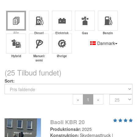
Alle
Diesel
Elektrisk
Gas
Benzin
Danmark
Hybrid
Manuel/
Øvrige
semi
(25 Tilbud fundet)
Sort
Previous
Next
«
1
»
Baoli KBR 20
Produktionsår
2025
Konstruktion
Skydemasttruck