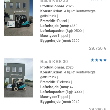
Baoli KBD 25
Produktionsår
2025
Konstruktion
4 hjulet kontravægts
gaffeltruck
Fremdrift
Diesel
Løftehøjde (mm)
4650
Løftekapacitet (kg)
2500
Masttype
Trippel
Byggehøjde (mm)
2200
29.750 €
Baoli KBE 30
Produktionsår
2025
Konstruktion
4 hjulet kontravægts
gaffeltruck
Fremdrift
Elektrisk
Løftehøjde (mm)
4700
Løftekapacitet (kg)
3000
Masttype
Trippel
Byggehøjde (mm)
2212
29.260 €