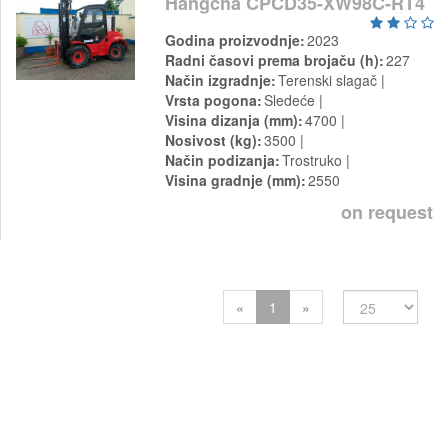
Hangcha CPCD35-XW98C-RT4
Godina proizvodnje
2023
Radni časovi prema brojaču (h)
227
Način izgradnje
Terenski slagač
Vrsta pogona
Sledeće
Visina dizanja (mm)
4700
Nosivost (kg)
3500
Način podizanja
Trostruko
Visina gradnje (mm)
2550
on request
Previous
Next
«
1
»