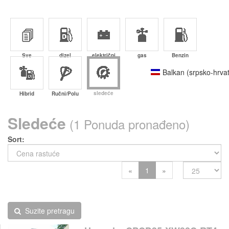
Sve
dizel
električni
gas
Benzin
Balkan (srpsko-hrvat
sledeće
Hibrid
Ručni/Polu
Sledeće
(1 Ponuda pronađeno)
Sort
Previous
Next
«
1
»
Suzite pretragu