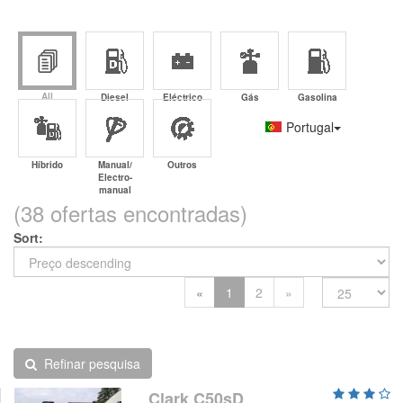
All
Diesel
Eléctrico
Gás
Gasolina
Portugal
Híbrido
Manual/
Outros
Electro-
manual
(38 ofertas encontradas)
Sort
Previous
Next
«
1
2
»
Refinar pesquisa
Clark C50sD