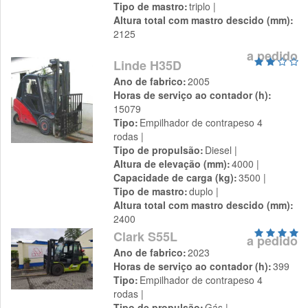
Tipo de mastro
triplo
Altura total com mastro descido (mm)
2125
a pedido
Linde H35D
Ano de fabrico
2005
Horas de serviço ao contador (h)
15079
Tipo
Empilhador de contrapeso 4
rodas
Tipo de propulsão
Diesel
Altura de elevação (mm)
4000
Capacidade de carga (kg)
3500
Tipo de mastro
duplo
Altura total com mastro descido (mm)
2400
Clark S55L
a pedido
Ano de fabrico
2023
Horas de serviço ao contador (h)
399
Tipo
Empilhador de contrapeso 4
rodas
Tipo de propulsão
Gás