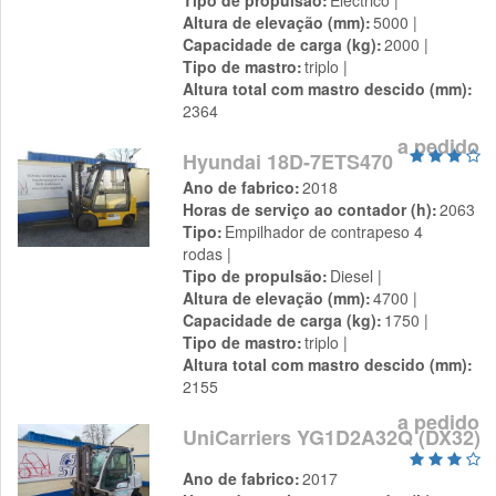
Tipo de propulsão
Eléctrico
Altura de elevação (mm)
5000
Capacidade de carga (kg)
2000
Tipo de mastro
triplo
Altura total com mastro descido (mm)
2364
a pedido
Hyundai 18D-7ETS470
Ano de fabrico
2018
Horas de serviço ao contador (h)
2063
Tipo
Empilhador de contrapeso 4
rodas
Tipo de propulsão
Diesel
Altura de elevação (mm)
4700
Capacidade de carga (kg)
1750
Tipo de mastro
triplo
Altura total com mastro descido (mm)
2155
a pedido
UniCarriers YG1D2A32Q (DX32)
Ano de fabrico
2017