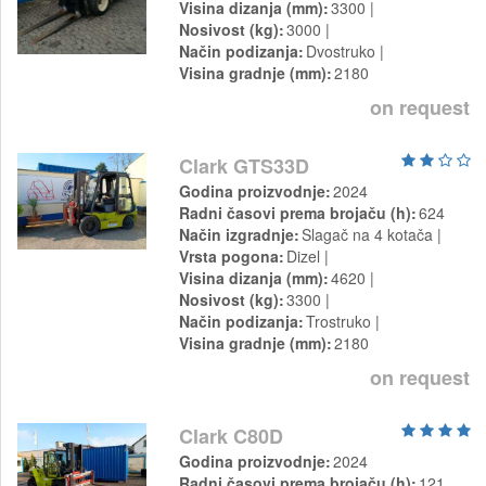
Visina dizanja (mm)
3300
Nosivost (kg)
3000
Način podizanja
Dvostruko
Visina gradnje (mm)
2180
on request
Clark GTS33D
Godina proizvodnje
2024
Radni časovi prema brojaču (h)
624
Način izgradnje
Slagač na 4 kotača
Vrsta pogona
Dizel
Visina dizanja (mm)
4620
Nosivost (kg)
3300
Način podizanja
Trostruko
Visina gradnje (mm)
2180
on request
Clark C80D
Godina proizvodnje
2024
Radni časovi prema brojaču (h)
121