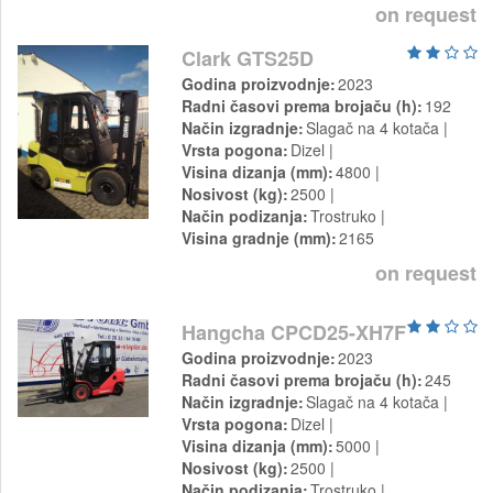
on request
Clark GTS25D
Godina proizvodnje
2023
Radni časovi prema brojaču (h)
192
Način izgradnje
Slagač na 4 kotača
Vrsta pogona
Dizel
Visina dizanja (mm)
4800
Nosivost (kg)
2500
Način podizanja
Trostruko
Visina gradnje (mm)
2165
on request
Hangcha CPCD25-XH7F
Godina proizvodnje
2023
Radni časovi prema brojaču (h)
245
Način izgradnje
Slagač na 4 kotača
Vrsta pogona
Dizel
Visina dizanja (mm)
5000
Nosivost (kg)
2500
Način podizanja
Trostruko