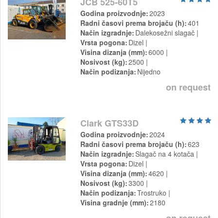
JCB 525-60T5
Godina proizvodnje
2023
Radni časovi prema brojaču (h)
401
Način izgradnje
Dalekosežni slagač
Vrsta pogona
Dizel
Visina dizanja (mm)
6000
Nosivost (kg)
2500
Način podizanja
Nijedno
on request
Clark GTS33D
Godina proizvodnje
2024
Radni časovi prema brojaču (h)
623
Način izgradnje
Slagač na 4 kotača
Vrsta pogona
Dizel
Visina dizanja (mm)
4620
Nosivost (kg)
3300
Način podizanja
Trostruko
Visina gradnje (mm)
2180