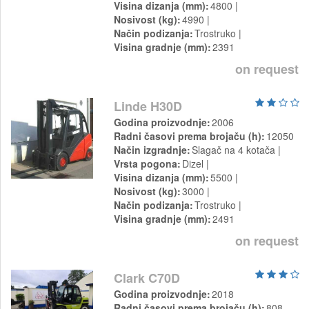
Visina dizanja (mm)
4800
Nosivost (kg)
4990
Način podizanja
Trostruko
Visina gradnje (mm)
2391
on request
Linde H30D
Godina proizvodnje
2006
Radni časovi prema brojaču (h)
12050
Način izgradnje
Slagač na 4 kotača
Vrsta pogona
Dizel
Visina dizanja (mm)
5500
Nosivost (kg)
3000
Način podizanja
Trostruko
Visina gradnje (mm)
2491
on request
Clark C70D
Godina proizvodnje
2018
Radni časovi prema brojaču (h)
808