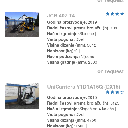
on request
JCB 407 T4
Godina proizvodnje
2019
Radni časovi prema brojaču (h)
704
Način izgradnje
Sledeće
Vrsta pogona
Dizel
Visina dizanja (mm)
3012
Nosivost (kg)
0
Način podizanja
Nijedno
Visina gradnje (mm)
2500
on request
UniCarriers Y1D1A15Q (DX15)
Godina proizvodnje
2015
Radni časovi prema brojaču (h)
5125
Način izgradnje
Slagač na 4 kotača
Vrsta pogona
Dizel
Visina dizanja (mm)
4750
Nosivost (kg)
1500