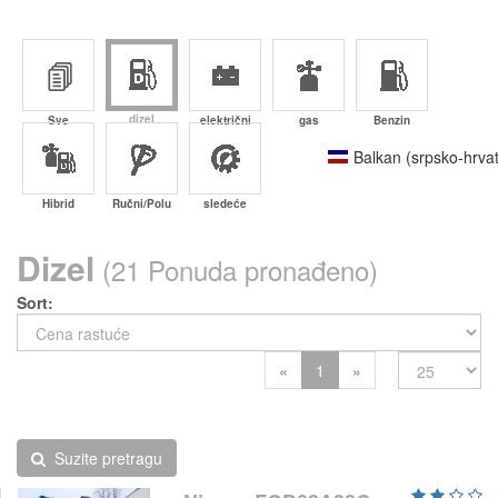
dizel
Sve
električni
gas
Benzin
Balkan (srpsko-hrvat
Hibrid
Ručni/Polu
sledeće
Dizel
(21 Ponuda pronađeno)
Sort
Previous
Next
«
1
»
Suzite pretragu