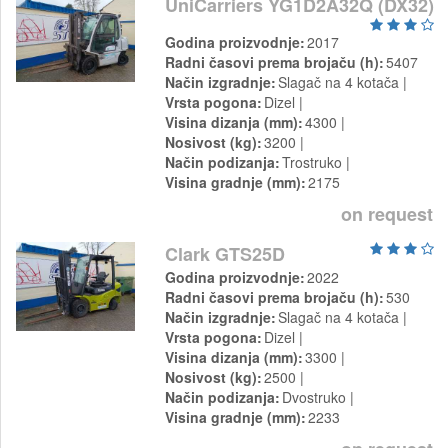
UniCarriers YG1D2A32Q (DX32)
Godina proizvodnje
2017
Radni časovi prema brojaču (h)
5407
Način izgradnje
Slagač na 4 kotača
Vrsta pogona
Dizel
Visina dizanja (mm)
4300
Nosivost (kg)
3200
Način podizanja
Trostruko
Visina gradnje (mm)
2175
on request
Clark GTS25D
Godina proizvodnje
2022
Radni časovi prema brojaču (h)
530
Način izgradnje
Slagač na 4 kotača
Vrsta pogona
Dizel
Visina dizanja (mm)
3300
Nosivost (kg)
2500
Način podizanja
Dvostruko
Visina gradnje (mm)
2233