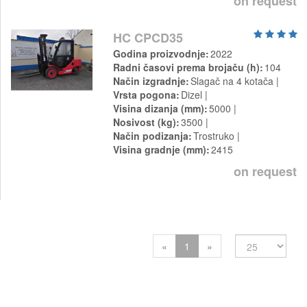
on request
HC CPCD35
Godina proizvodnje
2022
Radni časovi prema brojaču (h)
104
Način izgradnje
Slagač na 4 kotača
Vrsta pogona
Dizel
Visina dizanja (mm)
5000
Nosivost (kg)
3500
Način podizanja
Trostruko
Visina gradnje (mm)
2415
on request
Previous
Next
«
1
»