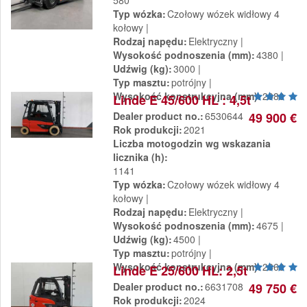
580
Typ wózka
Czołowy wózek widłowy 4
kołowy
Rodzaj napędu
Elektryczny
Wysokość podnoszenia (mm)
4380
Udźwig (kg)
3000
Typ masztu
potrójny
Wysokość konstrukcyjna (mm)
2080
Linde E 45/600 HL : 4,5t
Dealer product no.
6530644
49 900 €
Rok produkcji
2021
Liczba motogodzin wg wskazania
licznika (h)
1141
Typ wózka
Czołowy wózek widłowy 4
kołowy
Rodzaj napędu
Elektryczny
Wysokość podnoszenia (mm)
4675
Udźwig (kg)
4500
Typ masztu
potrójny
Wysokość konstrukcyjna (mm)
2360
Linde E 25/600 HL: 2,5t
Dealer product no.
6631708
49 750 €
Rok produkcji
2024