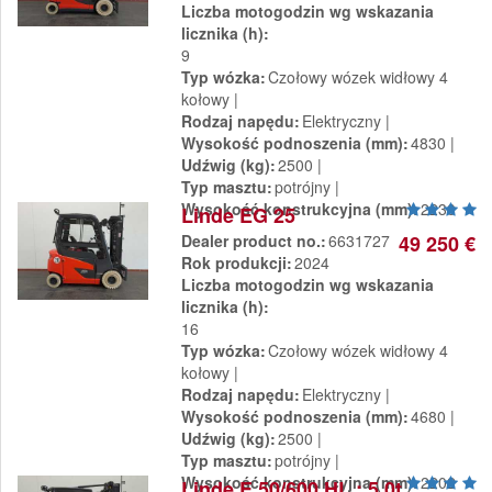
Liczba motogodzin wg wskazania
licznika (h)
9
Typ wózka
Czołowy wózek widłowy 4
kołowy
Rodzaj napędu
Elektryczny
Wysokość podnoszenia (mm)
4830
Udźwig (kg)
2500
Typ masztu
potrójny
Wysokość konstrukcyjna (mm)
2230
Linde EG 25
Dealer product no.
6631727
49 250 €
Rok produkcji
2024
Liczba motogodzin wg wskazania
licznika (h)
16
Typ wózka
Czołowy wózek widłowy 4
kołowy
Rodzaj napędu
Elektryczny
Wysokość podnoszenia (mm)
4680
Udźwig (kg)
2500
Typ masztu
potrójny
Wysokość konstrukcyjna (mm)
2202
Linde E 50/600 HL : 5,0t