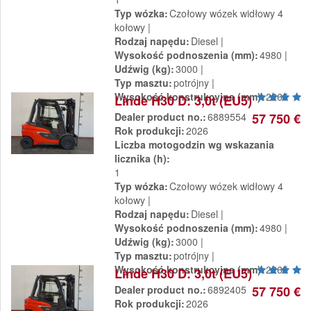
Typ wózka
Czołowy wózek widłowy 4
kołowy
Rodzaj napędu
Diesel
Wysokość podnoszenia (mm)
4980
Udźwig (kg)
3000
Typ masztu
potrójny
Wysokość konstrukcyjna (mm)
2265
Linde H30 D: 3,0t (EU5)
Dealer product no.
6889554
57 750 €
Rok produkcji
2026
Liczba motogodzin wg wskazania
licznika (h)
1
Typ wózka
Czołowy wózek widłowy 4
kołowy
Rodzaj napędu
Diesel
Wysokość podnoszenia (mm)
4980
Udźwig (kg)
3000
Typ masztu
potrójny
Wysokość konstrukcyjna (mm)
2265
Linde H30 D: 3,0t (EU5)
Dealer product no.
6892405
57 750 €
Rok produkcji
2026