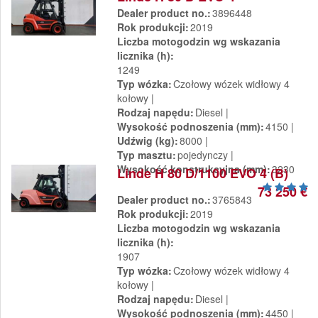
Dealer product no.
3896448
Rok produkcji
2019
Liczba motogodzin wg wskazania
licznika (h)
1249
Typ wózka
Czołowy wózek widłowy 4
kołowy
Rodzaj napędu
Diesel
Wysokość podnoszenia (mm)
4150
Udźwig (kg)
8000
Typ masztu
pojedynczy
Wysokość konstrukcyjna (mm)
3230
Linde H 80 D/1100 EVO 4 (B)
73 250 €
Dealer product no.
3765843
Rok produkcji
2019
Liczba motogodzin wg wskazania
licznika (h)
1907
Typ wózka
Czołowy wózek widłowy 4
kołowy
Rodzaj napędu
Diesel
Wysokość podnoszenia (mm)
4450