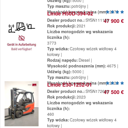
Udźwig (kg)
5000
Typ masztu
potrójny
Wysokość konstrukcyjna (mm)
2576
Linde H50D-394-02
Dealer product no.
SYSN111159
47 900 €
Rok produkcji
2021
Liczba motogodzin wg wskazania
licznika (h)
3773
Typ wózka
Czołowy wózek widłowy 4
kołowy
Rodzaj napędu
Diesel
Wysokość podnoszenia (mm)
4675
Udźwig (kg)
5000
Typ masztu
potrójny
Wysokość konstrukcyjna (mm)
2426
Linde E30-1252-01
Dealer product no.
SYSN172600
47 500 €
Rok produkcji
2023
Liczba motogodzin wg wskazania
licznika (h)
460
Typ wózka
Czołowy wózek widłowy 4
kołowy