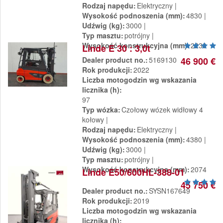
Rodzaj napędu
Elektryczny
Wysokość podnoszenia (mm)
4830
Udźwig (kg)
3000
Typ masztu
potrójny
Wysokość konstrukcyjna (mm)
2230
Linde E 30 : 3,0t
Dealer product no.
5169130
46 900 €
Rok produkcji
2022
Liczba motogodzin wg wskazania
licznika (h)
97
Typ wózka
Czołowy wózek widłowy 4
kołowy
Rodzaj napędu
Elektryczny
Wysokość podnoszenia (mm)
4380
Udźwig (kg)
3000
Typ masztu
potrójny
Wysokość konstrukcyjna (mm)
2074
Linde E50/600HL-388-01
45 750 €
Dealer product no.
SYSN167649
Rok produkcji
2019
Liczba motogodzin wg wskazania
licznika (h)