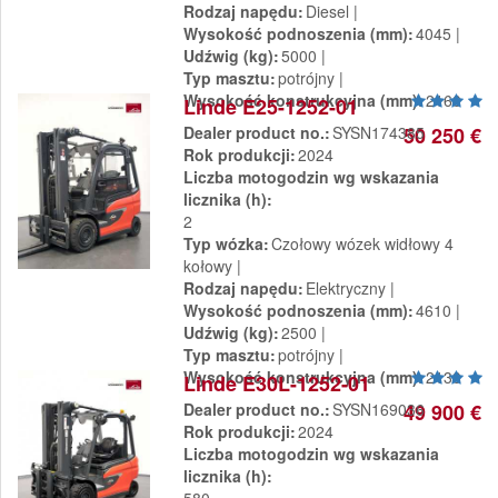
Rodzaj napędu
Diesel
Wysokość podnoszenia (mm)
4045
Udźwig (kg)
5000
Typ masztu
potrójny
Wysokość konstrukcyjna (mm)
2160
Linde E25-1252-01
Dealer product no.
SYSN174385
50 250 €
Rok produkcji
2024
Liczba motogodzin wg wskazania
licznika (h)
2
Typ wózka
Czołowy wózek widłowy 4
kołowy
Rodzaj napędu
Elektryczny
Wysokość podnoszenia (mm)
4610
Udźwig (kg)
2500
Typ masztu
potrójny
Wysokość konstrukcyjna (mm)
2130
Linde E30L-1252-01
Dealer product no.
SYSN169036
49 900 €
Rok produkcji
2024
Liczba motogodzin wg wskazania
licznika (h)