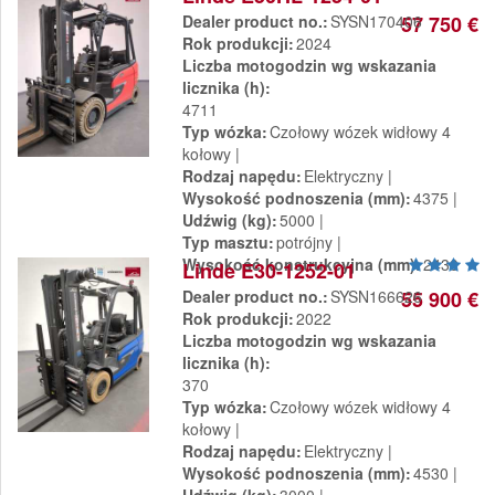
Dealer product no.
SYSN170406
57 750 €
Rok produkcji
2024
Liczba motogodzin wg wskazania
licznika (h)
4711
Typ wózka
Czołowy wózek widłowy 4
kołowy
Rodzaj napędu
Elektryczny
Wysokość podnoszenia (mm)
4375
Udźwig (kg)
5000
Typ masztu
potrójny
Wysokość konstrukcyjna (mm)
2430
Linde E30-1252-01
Dealer product no.
SYSN166626
55 900 €
Rok produkcji
2022
Liczba motogodzin wg wskazania
licznika (h)
370
Typ wózka
Czołowy wózek widłowy 4
kołowy
Rodzaj napędu
Elektryczny
Wysokość podnoszenia (mm)
4530