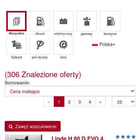
Wszystkie
diesel
elektryczny
gazowy
benzyna
Polska
hybryd
pol ręczny
inny
(306 Znalezione oferty)
Sortowanie
Previous
Next
«
1
2
3
4
»
Zawęź wyszukiwanie
Linde H 80 D EVO 4