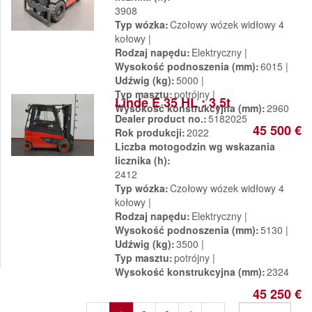
3908
Typ wózka
Czołowy wózek widłowy 4
kołowy
Rodzaj napędu
Elektryczny
Wysokość podnoszenia (mm)
6015
Udźwig (kg)
5000
Typ masztu
potrójny
Linde E 35 HL : 3,5t
Wysokość konstrukcyjna (mm)
2960
Dealer product no.
5182025
45 500 €
Rok produkcji
2022
Liczba motogodzin wg wskazania
licznika (h)
2412
Typ wózka
Czołowy wózek widłowy 4
kołowy
Rodzaj napędu
Elektryczny
Wysokość podnoszenia (mm)
5130
Udźwig (kg)
3500
Typ masztu
potrójny
Wysokość konstrukcyjna (mm)
2324
45 250 €