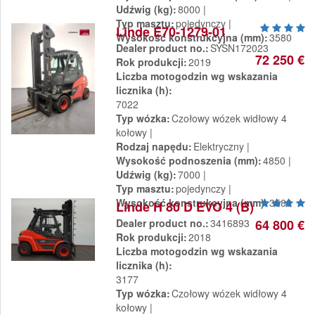
Udźwig (kg)
8000
Typ masztu
pojedynczy
Linde E70-1279-01
Wysokość konstrukcyjna (mm)
3580
Dealer product no.
SYSN172023
72 250 €
Rok produkcji
2019
Liczba motogodzin wg wskazania
licznika (h)
7022
Typ wózka
Czołowy wózek widłowy 4
kołowy
Rodzaj napędu
Elektryczny
Wysokość podnoszenia (mm)
4850
Udźwig (kg)
7000
Typ masztu
pojedynczy
Wysokość konstrukcyjna (mm)
3580
Linde H 80 D EVO 4 (B)
Dealer product no.
3416893
64 800 €
Rok produkcji
2018
Liczba motogodzin wg wskazania
licznika (h)
3177
Typ wózka
Czołowy wózek widłowy 4
kołowy