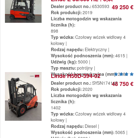
Dealer product no.
6530593
49 250 €
Rok produkcji
2019
Liczba motogodzin wg wskazania
licznika (h)
898
Typ wózka
Czołowy wózek widłowy 4
kołowy
Rodzaj napędu
Elektryczny
Wysokość podnoszenia (mm)
4615
Udźwig (kg)
5000
Typ masztu
potrójny
Wysokość konstrukcyjna (mm)
2460
Linde H50D-394-02
Dealer product no.
SYSN174147
48 750 €
Rok produkcji
2020
Liczba motogodzin wg wskazania
licznika (h)
1402
Typ wózka
Czołowy wózek widłowy 4
kołowy
Rodzaj napędu
Diesel
Wysokość podnoszenia (mm)
5065