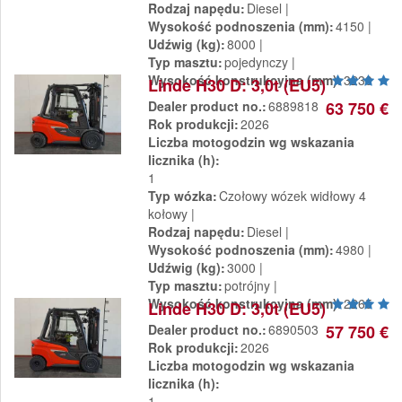
Rodzaj napędu
Diesel
Wysokość podnoszenia (mm)
4150
Udźwig (kg)
8000
Typ masztu
pojedynczy
Wysokość konstrukcyjna (mm)
3230
Linde H30 D: 3,0t (EU5)
Dealer product no.
6889818
63 750 €
Rok produkcji
2026
Liczba motogodzin wg wskazania
licznika (h)
1
Typ wózka
Czołowy wózek widłowy 4
kołowy
Rodzaj napędu
Diesel
Wysokość podnoszenia (mm)
4980
Udźwig (kg)
3000
Typ masztu
potrójny
Wysokość konstrukcyjna (mm)
2265
Linde H30 D: 3,0t (EU5)
Dealer product no.
6890503
57 750 €
Rok produkcji
2026
Liczba motogodzin wg wskazania
licznika (h)
1