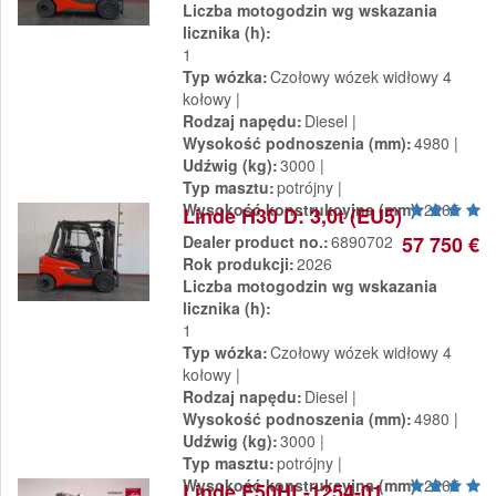
Liczba motogodzin wg wskazania
licznika (h)
1
Typ wózka
Czołowy wózek widłowy 4
kołowy
Rodzaj napędu
Diesel
Wysokość podnoszenia (mm)
4980
Udźwig (kg)
3000
Typ masztu
potrójny
Wysokość konstrukcyjna (mm)
2265
Linde H30 D: 3,0t (EU5)
Dealer product no.
6890702
57 750 €
Rok produkcji
2026
Liczba motogodzin wg wskazania
licznika (h)
1
Typ wózka
Czołowy wózek widłowy 4
kołowy
Rodzaj napędu
Diesel
Wysokość podnoszenia (mm)
4980
Udźwig (kg)
3000
Typ masztu
potrójny
Wysokość konstrukcyjna (mm)
2265
Linde E50HL-1254-01