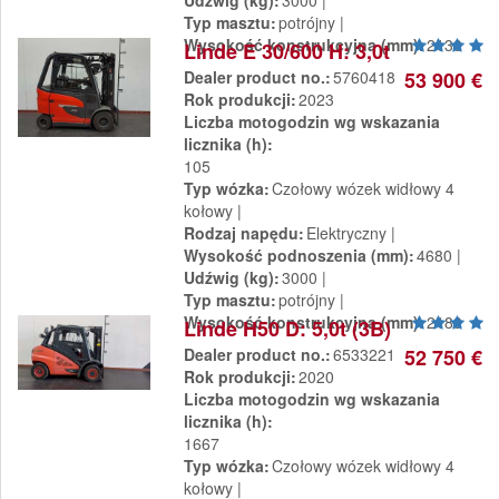
Udźwig (kg)
3000
Typ masztu
potrójny
Wysokość konstrukcyjna (mm)
2130
Linde E 30/600 H: 3,0t
Dealer product no.
5760418
53 900 €
Rok produkcji
2023
Liczba motogodzin wg wskazania
licznika (h)
105
Typ wózka
Czołowy wózek widłowy 4
kołowy
Rodzaj napędu
Elektryczny
Wysokość podnoszenia (mm)
4680
Udźwig (kg)
3000
Typ masztu
potrójny
Wysokość konstrukcyjna (mm)
2180
Linde H50 D: 5,0t (3B)
Dealer product no.
6533221
52 750 €
Rok produkcji
2020
Liczba motogodzin wg wskazania
licznika (h)
1667
Typ wózka
Czołowy wózek widłowy 4
kołowy