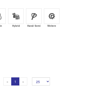
in
Hybrid
Hand/ Semi
Weitere
Previous
Next
«
1
»