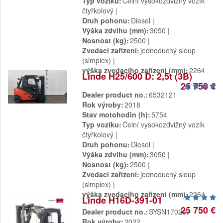
Typ vozíku
Čelní vysokozdvižný vozík
čtyřkolový
Druh pohonu
Diesel
Výška zdvihu (mm)
3050
Nosnost (kg)
2500
Zvedací zařízení
jednoduchý sloup
(simplex)
výška zvedacího zařízení (mm)
2264
Linde H25/600 D: 2,5t (3B)
25 750 €
Dealer product no.
6532121
Rok výroby
2018
Stav motohodin (h)
5754
Typ vozíku
Čelní vysokozdvižný vozík
čtyřkolový
Druh pohonu
Diesel
Výška zdvihu (mm)
3050
Nosnost (kg)
2500
Zvedací zařízení
jednoduchý sloup
(simplex)
výška zvedacího zařízení (mm)
2264
Linde H16D-391-01
25 750 €
Dealer product no.
SYSN170267
Rok výroby
2022