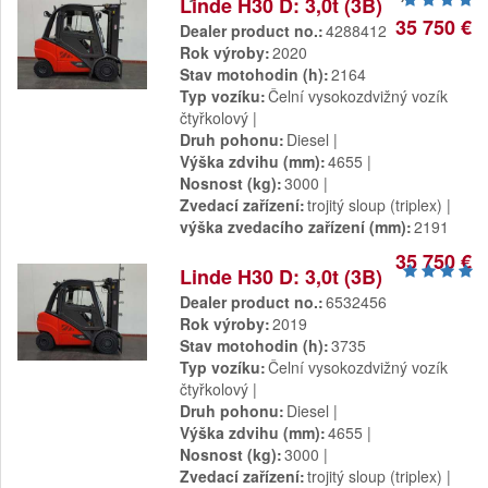
Linde H30 D: 3,0t (3B)
35 750 €
Dealer product no.
4288412
Rok výroby
2020
Stav motohodin (h)
2164
Typ vozíku
Čelní vysokozdvižný vozík
čtyřkolový
Druh pohonu
Diesel
Výška zdvihu (mm)
4655
Nosnost (kg)
3000
Zvedací zařízení
trojitý sloup (triplex)
výška zvedacího zařízení (mm)
2191
35 750 €
Linde H30 D: 3,0t (3B)
Dealer product no.
6532456
Rok výroby
2019
Stav motohodin (h)
3735
Typ vozíku
Čelní vysokozdvižný vozík
čtyřkolový
Druh pohonu
Diesel
Výška zdvihu (mm)
4655
Nosnost (kg)
3000
Zvedací zařízení
trojitý sloup (triplex)