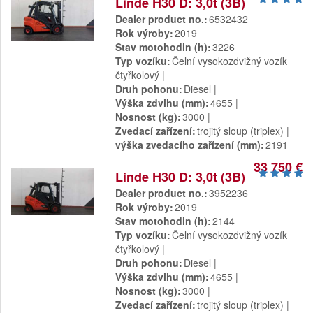
Linde H30 D: 3,0t (3B)
Dealer product no.
6532432
Rok výroby
2019
Stav motohodin (h)
3226
Typ vozíku
Čelní vysokozdvižný vozík
čtyřkolový
Druh pohonu
Diesel
Výška zdvihu (mm)
4655
Nosnost (kg)
3000
Zvedací zařízení
trojitý sloup (triplex)
výška zvedacího zařízení (mm)
2191
33 750 €
Linde H30 D: 3,0t (3B)
Dealer product no.
3952236
Rok výroby
2019
Stav motohodin (h)
2144
Typ vozíku
Čelní vysokozdvižný vozík
čtyřkolový
Druh pohonu
Diesel
Výška zdvihu (mm)
4655
Nosnost (kg)
3000
Zvedací zařízení
trojitý sloup (triplex)