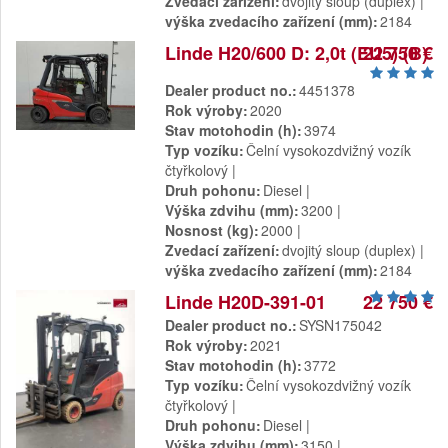
Zvedací zařízení
dvojitý sloup (duplex)
výška zvedacího zařízení (mm)
2184
Linde H20/600 D: 2,0t (EU5) (B)
22 750 €
Dealer product no.
4451378
Rok výroby
2020
Stav motohodin (h)
3974
Typ vozíku
Čelní vysokozdvižný vozík
čtyřkolový
Druh pohonu
Diesel
Výška zdvihu (mm)
3200
Nosnost (kg)
2000
Zvedací zařízení
dvojitý sloup (duplex)
výška zvedacího zařízení (mm)
2184
Linde H20D-391-01
22 750 €
Dealer product no.
SYSN175042
Rok výroby
2021
Stav motohodin (h)
3772
Typ vozíku
Čelní vysokozdvižný vozík
čtyřkolový
Druh pohonu
Diesel
Výška zdvihu (mm)
3150