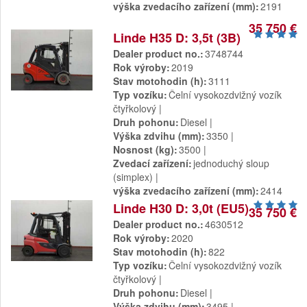
výška zvedacího zařízení (mm)
2191
35 750 €
Linde H35 D: 3,5t (3B)
Dealer product no.
3748744
Rok výroby
2019
Stav motohodin (h)
3111
Typ vozíku
Čelní vysokozdvižný vozík
čtyřkolový
Druh pohonu
Diesel
Výška zdvihu (mm)
3350
Nosnost (kg)
3500
Zvedací zařízení
jednoduchý sloup
(simplex)
výška zvedacího zařízení (mm)
2414
Linde H30 D: 3,0t (EU5)
35 750 €
Dealer product no.
4630512
Rok výroby
2020
Stav motohodin (h)
822
Typ vozíku
Čelní vysokozdvižný vozík
čtyřkolový
Druh pohonu
Diesel
Výška zdvihu (mm)
3495