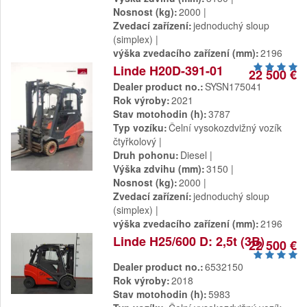
Nosnost (kg)
2000
Zvedací zařízení
jednoduchý sloup
(simplex)
výška zvedacího zařízení (mm)
2196
Linde H20D-391-01
22 500 €
Dealer product no.
SYSN175041
Rok výroby
2021
Stav motohodin (h)
3787
Typ vozíku
Čelní vysokozdvižný vozík
čtyřkolový
Druh pohonu
Diesel
Výška zdvihu (mm)
3150
Nosnost (kg)
2000
Zvedací zařízení
jednoduchý sloup
(simplex)
výška zvedacího zařízení (mm)
2196
Linde H25/600 D: 2,5t (3B)
22 500 €
Dealer product no.
6532150
Rok výroby
2018
Stav motohodin (h)
5983