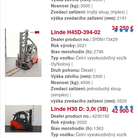
Nosnost (kg)
3000
Zvedací zařízení
trojitý sloup (triplex)
výška zvedacího zařízení (mm)
2191
34 250 €
Linde H45D-394-02
Dealer product no.
SYSN173429
Rok výroby
2021
Stav motohodin (h)
2796
Typ vozíku
Čelní vysokozdvižný vozík
čtyřkolový
Druh pohonu
Diesel
Výška zdvihu (mm)
5300
Nosnost (kg)
4500
Zvedací zařízení
jednoduchý sloup
(simplex)
výška zvedacího zařízení (mm)
3520
Linde H30 D: 3,0t (3B)
42 900 €
Dealer product no.
4230192
Rok výroby
2020
Stav motohodin (h)
1363
Typ vozíku
Čelní vysokozdvižný vozík