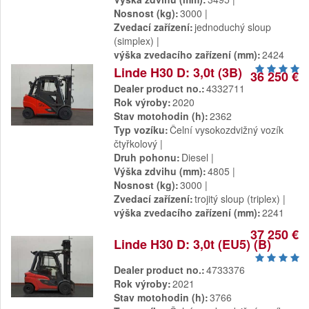
Nosnost (kg)
3000
Zvedací zařízení
jednoduchý sloup
(simplex)
výška zvedacího zařízení (mm)
2424
Linde H30 D: 3,0t (3B)
36 250 €
Dealer product no.
4332711
Rok výroby
2020
Stav motohodin (h)
2362
Typ vozíku
Čelní vysokozdvižný vozík
čtyřkolový
Druh pohonu
Diesel
Výška zdvihu (mm)
4805
Nosnost (kg)
3000
Zvedací zařízení
trojitý sloup (triplex)
výška zvedacího zařízení (mm)
2241
37 250 €
Linde H30 D: 3,0t (EU5) (B)
Dealer product no.
4733376
Rok výroby
2021
Stav motohodin (h)
3766