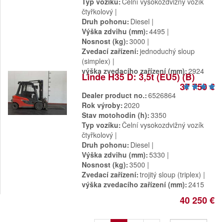
Typ vozíku
Čelní vysokozdvižný vozík
čtyřkolový
Druh pohonu
Diesel
Výška zdvihu (mm)
4495
Nosnost (kg)
3000
Zvedací zařízení
jednoduchý sloup
(simplex)
výška zvedacího zařízení (mm)
2924
Linde H35 D: 3,5t (EU5) (B)
37 750 €
Dealer product no.
6526864
Rok výroby
2020
Stav motohodin (h)
3350
Typ vozíku
Čelní vysokozdvižný vozík
čtyřkolový
Druh pohonu
Diesel
Výška zdvihu (mm)
5330
Nosnost (kg)
3500
Zvedací zařízení
trojitý sloup (triplex)
výška zvedacího zařízení (mm)
2415
40 250 €