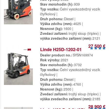
Stav motohodin (h)
939
Typ vozíku
Čelní vysokozdvižný vozík
čtyřkolový
Druh pohonu
Diesel
Výška zdvihu (mm)
4625
Nosnost (kg)
1600
Zvedací zařízení
trojitý sloup (triplex)
výška zvedacího zařízení (mm)
2121
27 500 €
Linde H25D-1202-01
Dealer product no.
SYSN169974
Rok výroby
2021
Stav motohodin (h)
3732
Typ vozíku
Čelní vysokozdvižný vozík
čtyřkolový
Druh pohonu
Diesel
Výška zdvihu (mm)
4760
Nosnost (kg)
2500
Zvedací zařízení
trojitý sloup (triplex)
výška zvedacího zařízení (mm)
2185
28 900 €