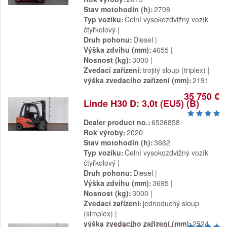
Stav motohodin (h)
2708
Typ vozíku
Čelní vysokozdvižný vozík
čtyřkolový
Druh pohonu
Diesel
Výška zdvihu (mm)
4655
Nosnost (kg)
3000
Zvedací zařízení
trojitý sloup (triplex)
výška zvedacího zařízení (mm)
2191
35 750 €
Linde H30 D: 3,0t (EU5) (B)
Dealer product no.
6526858
Rok výroby
2020
Stav motohodin (h)
3662
Typ vozíku
Čelní vysokozdvižný vozík
čtyřkolový
Druh pohonu
Diesel
Výška zdvihu (mm)
3695
Nosnost (kg)
3000
Zvedací zařízení
jednoduchý sloup
(simplex)
výška zvedacího zařízení (mm)
2524