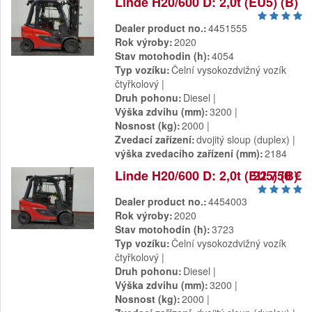
Linde H20/600 D: 2,0t (EU5) (B)
Dealer product no.
4451555
Rok výroby
2020
Stav motohodin (h)
4054
Typ vozíku
Čelní vysokozdvižný vozík
čtyřkolový
Druh pohonu
Diesel
Výška zdvihu (mm)
3200
Nosnost (kg)
2000
Zvedací zařízení
dvojitý sloup (duplex)
výška zvedacího zařízení (mm)
2184
Linde H20/600 D: 2,0t (EU5) (B)
22 750 €
Dealer product no.
4454003
Rok výroby
2020
Stav motohodin (h)
3723
Typ vozíku
Čelní vysokozdvižný vozík
čtyřkolový
Druh pohonu
Diesel
Výška zdvihu (mm)
3200
Nosnost (kg)
2000