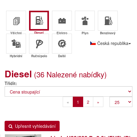
Diesel
Všichni
Elektro
Plyn
Benzínový
Česká republika
Hybridní
Ruční/polo
Další
Diesel
(36 Nalezené nabídky)
Třídit
Previous
Next
«
1
2
»
Upřesnit vyhledávání