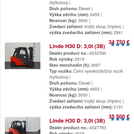
čtyřkolový
Druh pohonu
Diesel
Výška zdvihu (mm)
6455
Nosnost (kg)
3000
Zvedací zařízení
trojitý sloup (triplex)
výška zvedacího zařízení (mm)
2841
34 750 €
Linde H30 D: 3,0t (3B)
Dealer product no.
6532390
Rok výroby
2019
Stav motohodin (h)
3697
Typ vozíku
Čelní vysokozdvižný vozík
čtyřkolový
Druh pohonu
Diesel
Výška zdvihu (mm)
4655
Nosnost (kg)
3000
Zvedací zařízení
trojitý sloup (triplex)
výška zvedacího zařízení (mm)
2191
35 500 €
Linde H30 D: 3,0t (3B)
Dealer product no.
4027783
Rok výroby
2019