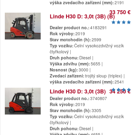
výška zvedacího zařízení (mm)
2191
33 750 €
Linde H30 D: 3,0t (3B) (B)
Dealer product no.
4183291
Rok výroby
2019
Stav motohodin (h)
2599
Typ vozíku
Čelní vysokozdvižný vozík
čtyřkolový
Druh pohonu
Diesel
Výška zdvihu (mm)
5655
Nosnost (kg)
3000
Zvedací zařízení
trojitý sloup (triplex)
výška zvedacího zařízení (mm)
2541
Linde H30 D: 3,0t (3B)
34 250 €
Dealer product no.
3740807
Rok výroby
2019
Stav motohodin (h)
3305
Typ vozíku
Čelní vysokozdvižný vozík
čtyřkolový
Druh pohonu
Diesel
Výška zdvihu (mm)
4655