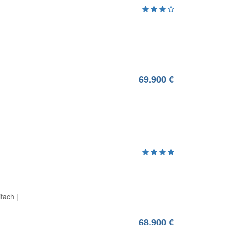
69.900 €
ifach
68.900 €