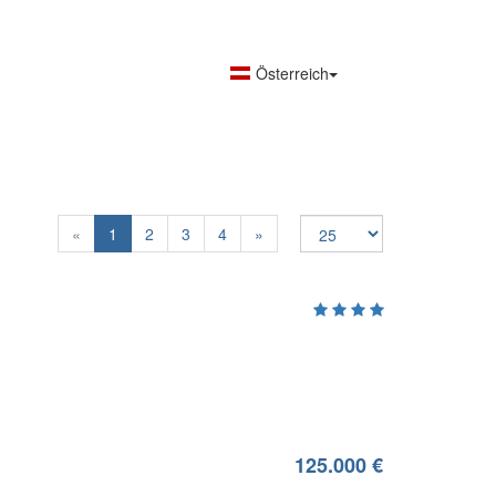
Österreich
Previous
Next
«
1
2
3
4
»
125.000 €