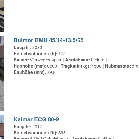
Bulmor BMU 45/14-13,5/65
Baujahr
2023
Betriebsstunden (h)
175
Bauart
Vierwegestapler
Antriebsart
Elektro
Hubhöhe (mm)
6500
Tragkraft (kg)
4500
Hubmastart
dre
Bauhöhe (mm)
2930
Kalmar ECG 80-9
Baujahr
2017
Betriebsstunden (h)
398
Bauart
4-Rad Gabelstapler
Antriebsart
Elektro