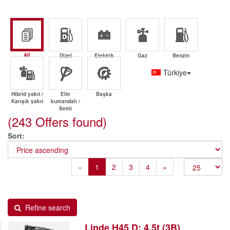
All
Dizel
Elektrik
Gaz
Benzin
Türkiye
Hibrid yakıt /
Elle
Başka
Karışık yakıt
kumandalı /
Semi
(243 Offers found)
Sort
Previous
Next
«
1
2
3
4
»
Refine search
Linde H45 D: 4,5t (3B)