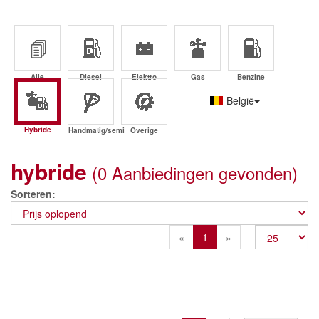
Alle
Diesel
Elektro
Gas
Benzine
België
Hybride
Handmatig/semi
Overige
hybride
(0 Aanbiedingen gevonden)
Sorteren
Previous
Next
«
1
»