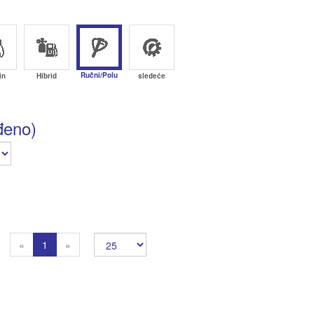
Ručni/Polu
in
Hibrid
sledeće
đeno)
Previous
Next
«
1
»