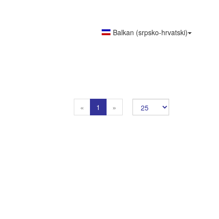
Balkan (srpsko-hrvatski)
Previous
Next
«
1
»