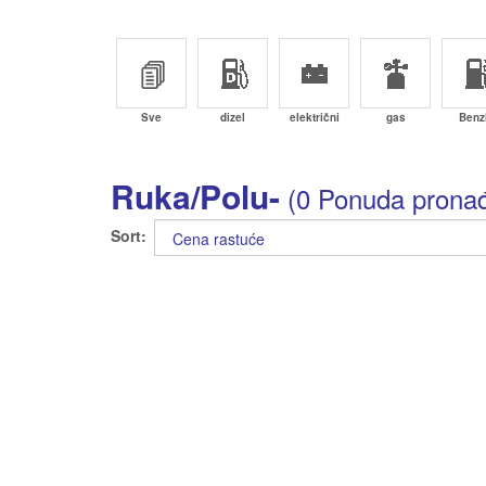
Sve
dizel
električni
gas
Benz
Ruka/Polu-
(0 Ponuda prona
Sort