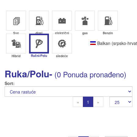
Sve
dizel
električni
gas
Benzin
Balkan (srpsko-hrvat
Ručni/Polu
Hibrid
sledeće
Ruka/Polu-
(0 Ponuda pronađeno)
Sort
Previous
Next
«
1
»