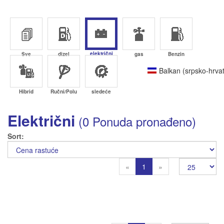
električni
Sve
dizel
gas
Benzin
Balkan (srpsko-hrvat
Hibrid
Ručni/Polu
sledeće
Električni
(0 Ponuda pronađeno)
Sort
Previous
Next
«
1
»