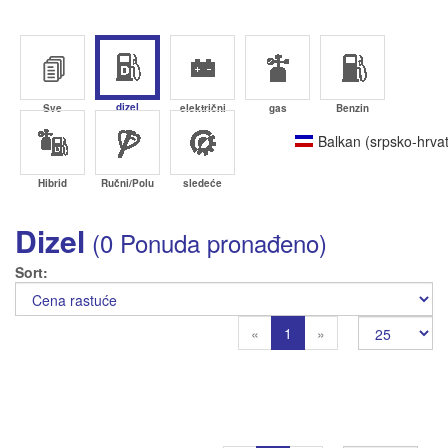
dizel
Sve
električni
gas
Benzin
Balkan (srpsko-hrvat
Hibrid
Ručni/Polu
sledeće
Dizel
(0 Ponuda pronađeno)
Sort
Previous
Next
«
1
»