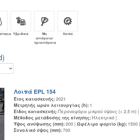
οκίνητα
Υβριδικά
Μη
Λοιπά
αυτόματα/
ημιαυτόματα
d)
Λοιπά EPL 154
Έτος κατασκευής
2021
Μετρητής ωρών λειτουργίας (h)
1
Είδος κατασκευής
Περονοφόρα μικρού ύψους (< 2,5 m)
Μέθοδος μετάδοσης της κίνησης
Ηλεκτρικό
Ύψος ανύψωσης (mm)
200
Ωφέλιμο φορτίο (kg)
1500
Συνολικό ύψος (mm)
700