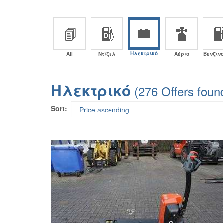
Ηλεκτρικό
All
Ντίζελ
Αέριο
Βενζιν
Ηλεκτρικό
(276 Offers foun
Sort