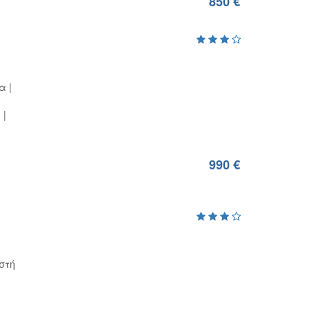
850 €
τα
0
990 €
στή