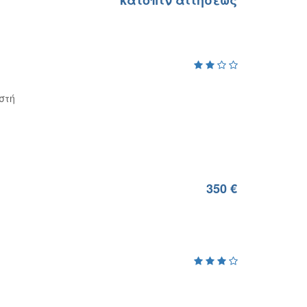
κατόπιν αιτήσεως
στή
350 €