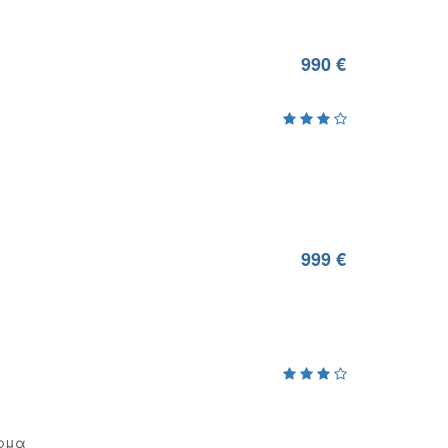
990 €
999 €
ρμα