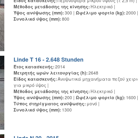
Είδος κατασκευής
Περονοφόρα μικρού ύψους (< 2,5 m)
Μέθοδος μετάδοσης της κίνησης
Ηλεκτρικό
Ύψος ανύψωσης (mm)
300
Ωφέλιμο φορτίο (kg)
2000
Συνολικό ύψος (mm)
800
Linde T 16 - 2.648 Stunden
Έτος κατασκευής
2014
Μετρητής ωρών λειτουργίας (h)
2648
Είδος κατασκευής
Ανυψωτικά μηχανήματα πεζού χειρι
για μικρό ύψος
Μέθοδος μετάδοσης της κίνησης
Ηλεκτρικό
Ύψος ανύψωσης (mm)
200
Ωφέλιμο φορτίο (kg)
1600
Τύπος στηρίγματος ανύψωσης
μονό
Συνολικό ύψος (mm)
1300
Linde N 20 - 2015