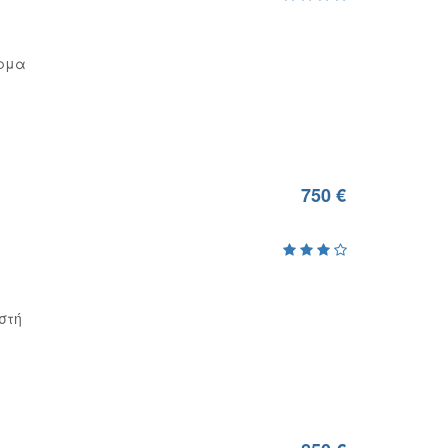
ρμα
750 €
στή