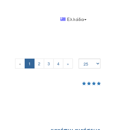
Ελλάδα
Previous
Next
«
1
2
3
4
»