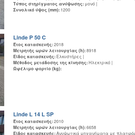
Τύπος στηρίγματος ανύψωσης
μονό
Συνολικό ύψος (mm)
1200
Linde P 50 C
Έτος κατασκευής
2018
Μετρητής ωρών λειτουργίας (h)
8918
Είδος κατασκευής
Ελκυστήρες
Μέθοδος μετάδοσης της κίνησης
Ηλεκτρικό
Ωφέλιμο φορτίο (kg)
Linde L 14 L SP
Έτος κατασκευής
2010
Μετρητής ωρών λειτουργίας (h)
6658
Είδος κατασκευής
Ανυψωτικά μηχανήματα με πλατφό