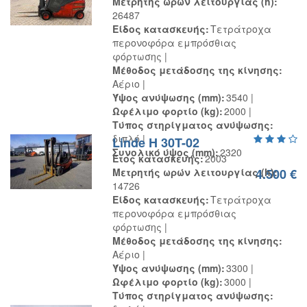
Μετρητής ωρών λειτουργίας (h)
26487
Είδος κατασκευής
Τετράτροχα
περονοφόρα εμπρόσθιας
φόρτωσης
Μέθοδος μετάδοσης της κίνησης
Αέριο
Ύψος ανύψωσης (mm)
3540
Ωφέλιμο φορτίο (kg)
2000
Τύπος στηρίγματος ανύψωσης
διπλό
Linde H 30T-02
Συνολικό ύψος (mm)
2320
Έτος κατασκευής
2003
Μετρητής ωρών λειτουργίας (h)
4.500 €
14726
Είδος κατασκευής
Τετράτροχα
περονοφόρα εμπρόσθιας
φόρτωσης
Μέθοδος μετάδοσης της κίνησης
Αέριο
Ύψος ανύψωσης (mm)
3300
Ωφέλιμο φορτίο (kg)
3000
Τύπος στηρίγματος ανύψωσης