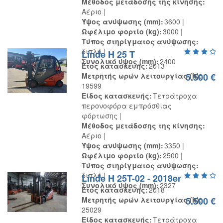
Μέθοδος μετάδοσης της κίνησης
Αέριο
Ύψος ανύψωσης (mm)
3600
Ωφέλιμο φορτίο (kg)
3000
Τύπος στηρίγματος ανύψωσης
διπλό
Linde H 25 T
Συνολικό ύψος (mm)
2400
Έτος κατασκευής
2013
Μετρητής ωρών λειτουργίας (h)
5.500 €
19599
Είδος κατασκευής
Τετράτροχα
περονοφόρα εμπρόσθιας
φόρτωσης
Μέθοδος μετάδοσης της κίνησης
Αέριο
Ύψος ανύψωσης (mm)
3350
Ωφέλιμο φορτίο (kg)
2500
Τύπος στηρίγματος ανύψωσης
διπλό
Linde H 25T-02 - 2018er
Συνολικό ύψος (mm)
2327
Έτος κατασκευής
2018
Μετρητής ωρών λειτουργίας (h)
5.500 €
25029
Είδος κατασκευής
Τετράτροχα