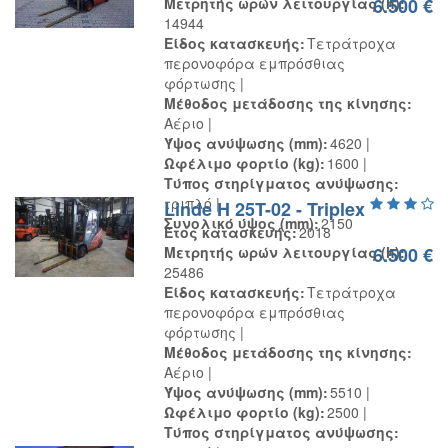
Μετρητής ωρών λειτουργίας (h)
6.500 €
14944
Είδος κατασκευής
Τετράτροχα
περονοφόρα εμπρόσθιας
φόρτωσης
Μέθοδος μετάδοσης της κίνησης
Αέριο
Ύψος ανύψωσης (mm)
4620
Ωφέλιμο φορτίο (kg)
1600
Τύπος στηρίγματος ανύψωσης
τριπλό
Linde H 25T-02 - Triplex
Συνολικό ύψος (mm)
2150
Έτος κατασκευής
2018
Μετρητής ωρών λειτουργίας (h)
6.500 €
25486
Είδος κατασκευής
Τετράτροχα
περονοφόρα εμπρόσθιας
φόρτωσης
Μέθοδος μετάδοσης της κίνησης
Αέριο
Ύψος ανύψωσης (mm)
5510
Ωφέλιμο φορτίο (kg)
2500
Τύπος στηρίγματος ανύψωσης