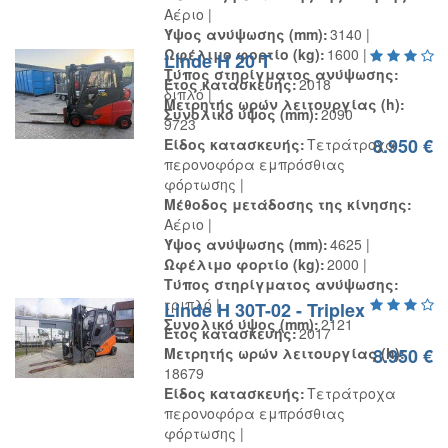
Αέριο
Ύψος ανύψωσης (mm)
3140
Ωφέλιμο φορτίο (kg)
1600
Linde H 20 T
Τύπος στηρίγματος ανύψωσης
Έτος κατασκευής
2018
διπλό
Μετρητής ωρών λειτουργίας (h)
Συνολικό ύψος (mm)
2090
9723
8.950 €
Είδος κατασκευής
Τετράτροχα
περονοφόρα εμπρόσθιας
φόρτωσης
Μέθοδος μετάδοσης της κίνησης
Αέριο
Ύψος ανύψωσης (mm)
4625
Ωφέλιμο φορτίο (kg)
2000
Τύπος στηρίγματος ανύψωσης
τριπλό
Linde H 30T-02 - Triplex
Συνολικό ύψος (mm)
2121
Έτος κατασκευής
2017
Μετρητής ωρών λειτουργίας (h)
8.950 €
18679
Είδος κατασκευής
Τετράτροχα
περονοφόρα εμπρόσθιας
φόρτωσης