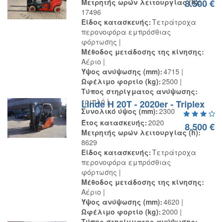
Μετρητής ωρών λειτουργίας (h)
8.500 €
17496
Είδος κατασκευής
Τετράτροχα
περονοφόρα εμπρόσθιας
φόρτωσης
Μέθοδος μετάδοσης της κίνησης
Αέριο
Ύψος ανύψωσης (mm)
4715
Ωφέλιμο φορτίο (kg)
2500
Τύπος στηρίγματος ανύψωσης
τριπλό
Linde H 20T - 2020er - Triplex
Συνολικό ύψος (mm)
2300
Έτος κατασκευής
2020
8.500 €
Μετρητής ωρών λειτουργίας (h)
8629
Είδος κατασκευής
Τετράτροχα
περονοφόρα εμπρόσθιας
φόρτωσης
Μέθοδος μετάδοσης της κίνησης
Αέριο
Ύψος ανύψωσης (mm)
4620
Ωφέλιμο φορτίο (kg)
2000
Τύπος στηρίγματος ανύψωσης