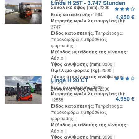
διπλό
Linde H 25T - 3.747 Stunden
Συνολικό ύψος (mm)
2200
Έτος κατασκευής
1994
4.950 €
Μετρητής ωρών λειτουργίας (h)
3747
Είδος κατασκευής
Τετράτροχα
περονοφόρα εμπρόσθιας
φόρτωσης
Μέθοδος μετάδοσης της κίνησης
Αέριο
Ύψος ανύψωσης (mm)
3300
Ωφέλιμο φορτίο (kg)
2500
Τύπος στηρίγματος ανύψωσης
Linde H 20 CT
διπλό
Έτος κατασκευής
2003
Συνολικό ύψος (mm)
2300
Μετρητής ωρών λειτουργίας (h)
4.950 €
12558
Είδος κατασκευής
Τετράτροχα
περονοφόρα εμπρόσθιας
φόρτωσης
Μέθοδος μετάδοσης της κίνησης
Αέριο
Ύψος ανύψωσης (mm)
3990