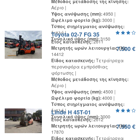
Μέθοδος μετάδοσης της κίνησης
Αέριο
Ύψος ανύψωσης (mm)
4950
Ωφέλιμο φορτίο (kg)
3000
Τύπος στηρίγματος ανύψωσης
διπλό
Toyota 02-7 FG 35
Συνολικό ύψος (mm)
3150
Έτος κατασκευής
2011
Μετρητής ωρών λειτουργίας (h)
7.500 €
14412
Είδος κατασκευής
Τετράτροχα
περονοφόρα εμπρόσθιας
φόρτωσης
Μέθοδος μετάδοσης της κίνησης
Αέριο
Ύψος ανύψωσης (mm)
4500
Ωφέλιμο φορτίο (kg)
4000
Τύπος στηρίγματος ανύψωσης
διπλό
Linde H 45T-01
Συνολικό ύψος (mm)
3000
Έτος κατασκευής
2012
Μετρητής ωρών λειτουργίας (h)
7.950 €
17870
Είδος κατασκευής
Τετράτροχα