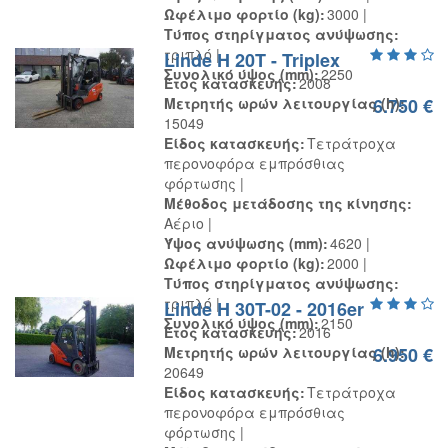
Ωφέλιμο φορτίο (kg)
3000
Τύπος στηρίγματος ανύψωσης
τριπλό
Linde H 20T - Triplex
Συνολικό ύψος (mm)
2250
Έτος κατασκευής
2008
Μετρητής ωρών λειτουργίας (h)
6.750 €
15049
Είδος κατασκευής
Τετράτροχα
περονοφόρα εμπρόσθιας
φόρτωσης
Μέθοδος μετάδοσης της κίνησης
Αέριο
Ύψος ανύψωσης (mm)
4620
Ωφέλιμο φορτίο (kg)
2000
Τύπος στηρίγματος ανύψωσης
τριπλό
Linde H 30T-02 - 2016er
Συνολικό ύψος (mm)
2150
Έτος κατασκευής
2016
Μετρητής ωρών λειτουργίας (h)
6.950 €
20649
Είδος κατασκευής
Τετράτροχα
περονοφόρα εμπρόσθιας
φόρτωσης