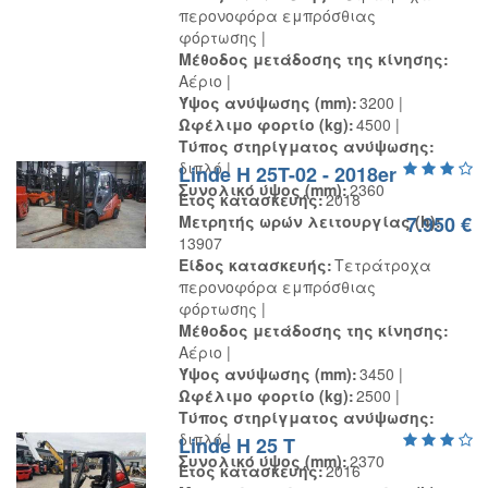
περονοφόρα εμπρόσθιας
φόρτωσης
Μέθοδος μετάδοσης της κίνησης
Αέριο
Ύψος ανύψωσης (mm)
3200
Ωφέλιμο φορτίο (kg)
4500
Τύπος στηρίγματος ανύψωσης
διπλό
Linde H 25T-02 - 2018er
Συνολικό ύψος (mm)
2360
Έτος κατασκευής
2018
Μετρητής ωρών λειτουργίας (h)
7.950 €
13907
Είδος κατασκευής
Τετράτροχα
περονοφόρα εμπρόσθιας
φόρτωσης
Μέθοδος μετάδοσης της κίνησης
Αέριο
Ύψος ανύψωσης (mm)
3450
Ωφέλιμο φορτίο (kg)
2500
Τύπος στηρίγματος ανύψωσης
διπλό
Linde H 25 T
Συνολικό ύψος (mm)
2370
Έτος κατασκευής
2016