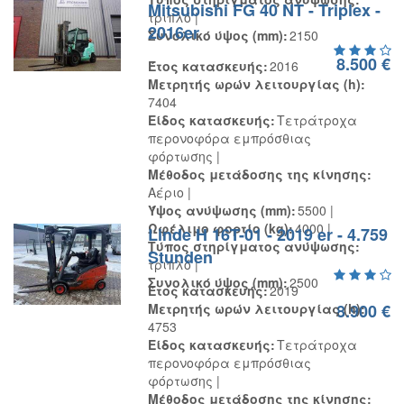
Mitsubishi FG 40 NT - Triplex -
τριπλό
2016er
Συνολικό ύψος (mm)
2150
8.500 €
Έτος κατασκευής
2016
Μετρητής ωρών λειτουργίας (h)
7404
Είδος κατασκευής
Τετράτροχα
περονοφόρα εμπρόσθιας
φόρτωσης
Μέθοδος μετάδοσης της κίνησης
Αέριο
Ύψος ανύψωσης (mm)
5500
Ωφέλιμο φορτίο (kg)
4000
Linde H 16T-01 - 2019 er - 4.759
Τύπος στηρίγματος ανύψωσης
Stunden
τριπλό
Συνολικό ύψος (mm)
2500
Έτος κατασκευής
2019
Μετρητής ωρών λειτουργίας (h)
8.900 €
4753
Είδος κατασκευής
Τετράτροχα
περονοφόρα εμπρόσθιας
φόρτωσης
Μέθοδος μετάδοσης της κίνησης