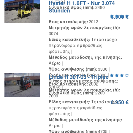
τριπλό
Hyster H 1.8FT - Nur 3.074
Συνολικό ύψος (mm)
2480
Stunden
6.500 €
Έτος κατασκευής
2012
Μετρητής ωρών λειτουργίας (h)
3074
Είδος κατασκευής
Τετράτροχα
περονοφόρα εμπρόσθιας
φόρτωσης
Μέθοδος μετάδοσης της κίνησης
Αέριο
Ύψος ανύψωσης (mm)
3330
Ωφέλιμο φορτίο (kg)
1800
Linde H 30T-03 - Triplex
Τύπος στηρίγματος ανύψωσης
Έτος κατασκευής
2002
διπλό
Μετρητής ωρών λειτουργίας (h)
Συνολικό ύψος (mm)
2200
7609
6.950 €
Είδος κατασκευής
Τετράτροχα
περονοφόρα εμπρόσθιας
φόρτωσης
Μέθοδος μετάδοσης της κίνησης
Αέριο
Ύψος ανύψωσης (mm)
4705