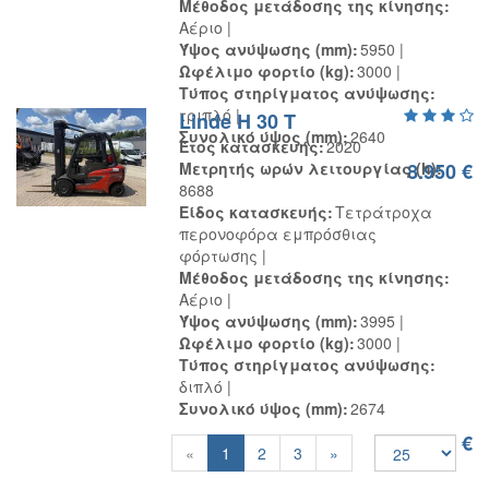
Μέθοδος μετάδοσης της κίνησης
Αέριο
Ύψος ανύψωσης (mm)
5950
Ωφέλιμο φορτίο (kg)
3000
Τύπος στηρίγματος ανύψωσης
τριπλό
Linde H 30 T
Συνολικό ύψος (mm)
2640
Έτος κατασκευής
2020
Μετρητής ωρών λειτουργίας (h)
8.950 €
8688
Είδος κατασκευής
Τετράτροχα
περονοφόρα εμπρόσθιας
φόρτωσης
Μέθοδος μετάδοσης της κίνησης
Αέριο
Ύψος ανύψωσης (mm)
3995
Ωφέλιμο φορτίο (kg)
3000
Τύπος στηρίγματος ανύψωσης
διπλό
Συνολικό ύψος (mm)
2674
8.950 €
Previous
Next
«
1
2
3
»