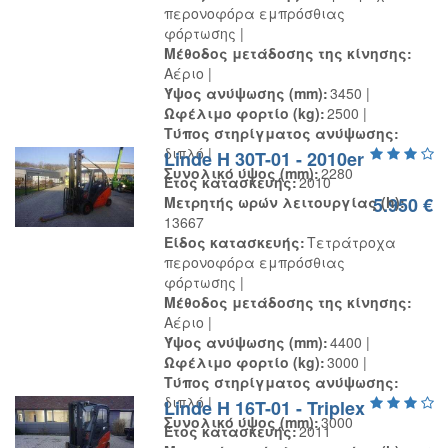
περονοφόρα εμπρόσθιας
φόρτωσης
Μέθοδος μετάδοσης της κίνησης
Αέριο
Ύψος ανύψωσης (mm)
3450
Ωφέλιμο φορτίο (kg)
2500
Τύπος στηρίγματος ανύψωσης
διπλό
Linde H 30T-01 - 2010er
Συνολικό ύψος (mm)
2280
Έτος κατασκευής
2010
Μετρητής ωρών λειτουργίας (h)
5.950 €
13667
Είδος κατασκευής
Τετράτροχα
περονοφόρα εμπρόσθιας
φόρτωσης
Μέθοδος μετάδοσης της κίνησης
Αέριο
Ύψος ανύψωσης (mm)
4400
Ωφέλιμο φορτίο (kg)
3000
Τύπος στηρίγματος ανύψωσης
διπλό
Linde H 16T-01 - Triplex
Συνολικό ύψος (mm)
3000
Έτος κατασκευής
2011