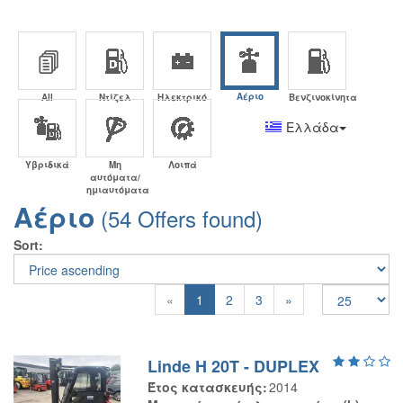
Αέριο
All
Ντίζελ
Ηλεκτρικό
Βενζινοκίνητα
Ελλάδα
Υβριδικά
Μη
Λοιπά
αυτόματα/
ημιαυτόματα
Αέριο
(54 Offers found)
Sort
Previous
Next
«
1
2
3
»
Linde H 20T - DUPLEX
Έτος κατασκευής
2014