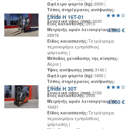
Ωφέλιμο φορτίο (kg)
2000
Τύπος στηρίγματος ανύψωσης
διπλό
Linde H 16T-01
Συνολικό ύψος (mm)
2430
Έτος κατασκευής
2013
Μετρητής ωρών λειτουργίας (h)
4.990 €
28979
Είδος κατασκευής
Τετράτροχα
περονοφόρα εμπρόσθιας
φόρτωσης
Μέθοδος μετάδοσης της κίνησης
Αέριο
Ύψος ανύψωσης (mm)
3140
Ωφέλιμο φορτίο (kg)
1600
Τύπος στηρίγματος ανύψωσης
διπλό
Linde H 30T
Συνολικό ύψος (mm)
2150
Έτος κατασκευής
2006
Μετρητής ωρών λειτουργίας (h)
4.950 €
16421
Είδος κατασκευής
Τετράτροχα
περονοφόρα εμπρόσθιας
φόρτωσης