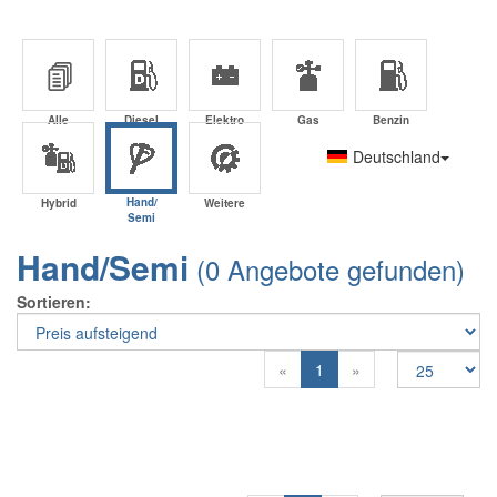
Alle
Diesel
Elektro
Gas
Benzin
Deutschland
Hand/
Hybrid
Weitere
Semi
Hand/Semi
(0 Angebote gefunden)
Sortieren
Previous
Next
«
1
»